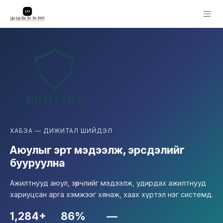
Skip to Content
ХАБЭА — ДИЖИТАЛ ШИЙДЭЛ
Аюулыг эрт мэдээлж, эрсдэлийг
бууруулна
Ажилтнууд аюул, зөрчлийг мэдээлж, удирдах ажилтнууд
хариуцсан арга хэмжээг хянаж, хаах хүртэл нэг системд.
1,284+
86%
—