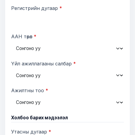
Регистрийн дугаар
*
ААН төрөл
*
Үйл ажиллагааны салбар
*
Ажилтны тоо
*
Холбоо барих мэдээлэл
Утасны дугаар
*