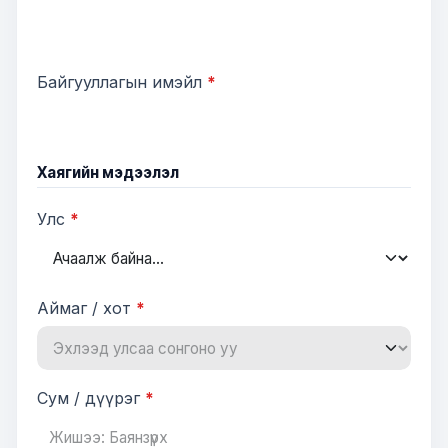
Байгууллагын имэйл
*
Хаягийн мэдээлэл
Улс
*
Аймаг / хот
*
Сум / дүүрэг
*