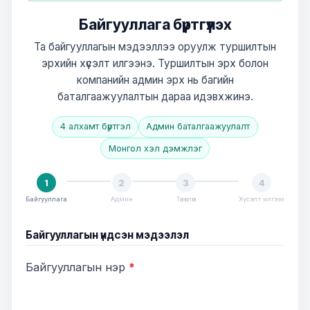
Байгууллага бүртгүүлэх
Та байгууллагын мэдээллээ оруулж туршилтын
эрхийн хүсэлт илгээнэ. Туршилтын эрх болон
компанийн админ эрх нь багийн
баталгаажуулалтын дараа идэвхжинэ.
4 алхамт бүртгэл
Админ баталгаажуулалт
Монгол хэл дэмжлэг
1
2
3
4
Байгууллага
Админ
Төлөвлөгөө
Хүсэлт илгээх
Байгууллагын үндсэн мэдээлэл
Байгууллагын нэр
*