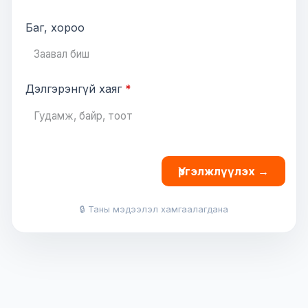
Баг, хороо
Дэлгэрэнгүй хаяг
*
Үргэлжлүүлэх →
🔒
Таны мэдээлэл хамгаалагдана