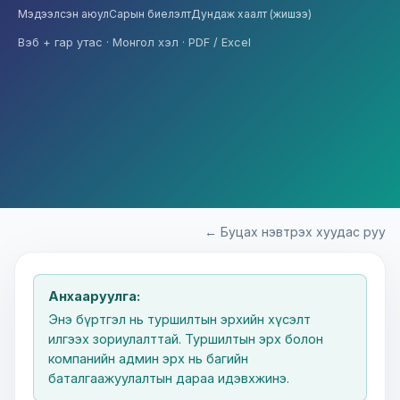
Мэдээлсэн аюул
Сарын биелэлт
Дундаж хаалт (жишээ)
Вэб + гар утас · Монгол хэл · PDF / Excel
← Буцах нэвтрэх хуудас руу
Анхааруулга:
Энэ бүртгэл нь туршилтын эрхийн хүсэлт
илгээх зориулалттай. Туршилтын эрх болон
компанийн админ эрх нь багийн
баталгаажуулалтын дараа идэвхжинэ.