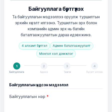
Байгууллага бүртгүүлэх
Та байгууллагын мэдээллээ оруулж туршилтын
эрхийн хүсэлт илгээнэ. Туршилтын эрх болон
компанийн админ эрх нь багийн
баталгаажуулалтын дараа идэвхжинэ.
4 алхамт бүртгэл
Админ баталгаажуулалт
Монгол хэл дэмжлэг
1
2
3
4
Байгууллага
Админ
Төлөвлөгөө
Хүсэлт илгээх
Байгууллагын үндсэн мэдээлэл
Байгууллагын нэр
*