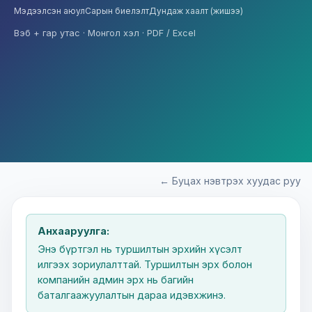
Мэдээлсэн аюул
Сарын биелэлт
Дундаж хаалт (жишээ)
Вэб + гар утас · Монгол хэл · PDF / Excel
← Буцах нэвтрэх хуудас руу
Анхааруулга:
Энэ бүртгэл нь туршилтын эрхийн хүсэлт
илгээх зориулалттай. Туршилтын эрх болон
компанийн админ эрх нь багийн
баталгаажуулалтын дараа идэвхжинэ.