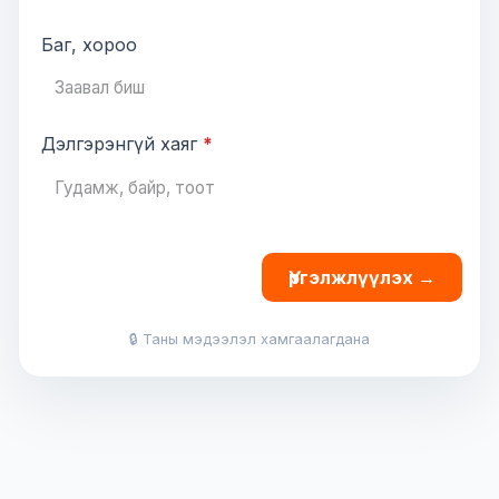
Баг, хороо
Дэлгэрэнгүй хаяг
*
Үргэлжлүүлэх →
🔒
Таны мэдээлэл хамгаалагдана