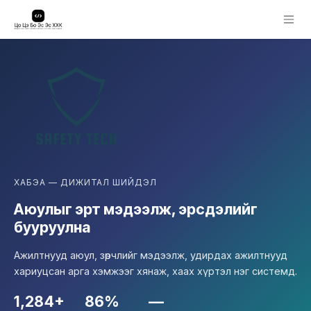
Skip to Content
ХАБЭА — ДИЖИТАЛ ШИЙДЭЛ
Аюулыг эрт мэдээлж, эрсдэлийг
бууруулна
Ажилтнууд аюул, зөрчлийг мэдээлж, удирдах ажилтнууд
хариуцсан арга хэмжээг хянаж, хаах хүртэл нэг системд.
1,284+
86%
—