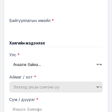
Байгууллагын имэйл
*
Хаягийн мэдээлэл
Улс
*
Аймаг / хот
*
Сум / дүүрэг
*