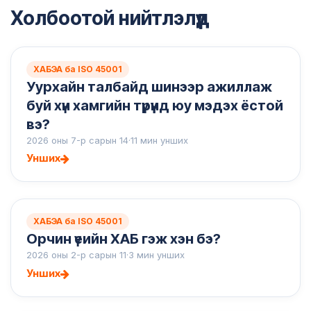
Холбоотой нийтлэлүүд
ХАБЭА ба ISO 45001
Уурхайн талбайд шинээр ажиллаж
буй хүн хамгийн түрүүнд юу мэдэх ёстой
вэ?
2026 оны 7-р сарын 14
·
11 мин унших
Унших
ХАБЭА ба ISO 45001
Орчин үеийн ХАБ гэж хэн бэ?
2026 оны 2-р сарын 11
·
3 мин унших
Унших