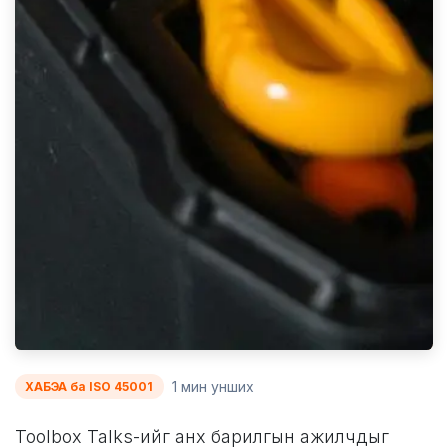
1 мин унших
ХАБЭА ба ISO 45001
Toolbox Talks-ийг анх барилгын ажилчдыг