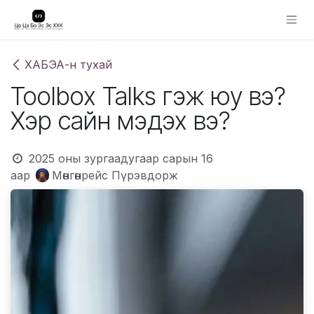
Skip to Content
ХАБЭА-н тухай
Toolbox Talks гэж юу вэ?
Хэр сайн мэдэх вэ?
2025 оны зургаадугаар сарын 16
аар
Мөнгөнрейс Пүрэвдорж