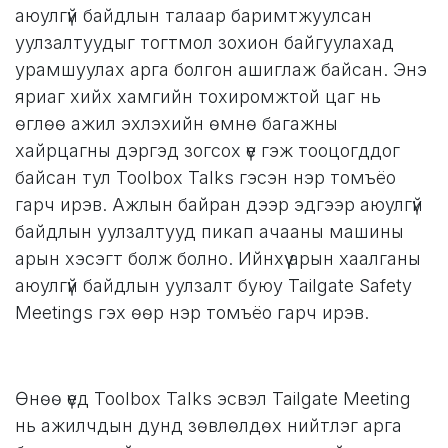
аюулгүй байдлын талаар баримтжуулсан
уулзалтуудыг тогтмол зохион байгуулахад
урамшуулах арга болгон ашиглаж байсан. Энэ
яриаг хийх хамгийн тохиромжтой цаг нь
өглөө ажил эхлэхийн өмнө багажны
хайрцагны дэргэд зогсох үе гэж тооцогддог
байсан тул Toolbox Talks гэсэн нэр томъёо
гарч ирэв. Ажлын байран дээр эдгээр аюулгүй
байдлын уулзалтууд пикап ачааны машины
арын хэсэгт болж болно. Ийнхүү арын хаалганы
аюулгүй байдлын уулзалт буюу Tailgate Safety
Meetings гэх өөр нэр томъёо гарч ирэв.
Өнөө үед Toolbox Talks эсвэл Tailgate Meeting
нь ажилчдын дунд зөвлөлдөх нийтлэг арга