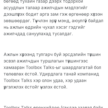
бөгөөд тухайн газар дээрх тодорхой
асуудлын талаар ажилчдын мэдлэгийг
дээшлүүлэх бодит арга зам гэж өргөнөөр хүлээн
зөвшөөрдөг. Түүнчлэн эрүүл мэнд, аюулгүй байдал
нь ажлын өдрийн чухал хэсэг гэдгийг
ажилчдад сануулахад тусалдаг.
Ажлын хүрээнд тулгарч буй эрсдэлийн түвшин
эсвэл ажилчдын туршлагын түвшингээс
хамааран Toolbox Talks-ыг шаардлагатай бол
төлөвлөх ёстой. Удирдлага танай компанид
Toolbox Talks хэр олон удаа, хэр удаан
үргэлжлэх ёстойг үнэлэх ёстой.
Toolbox Talks ерөнхийдөө (гэхдээ заавал байх