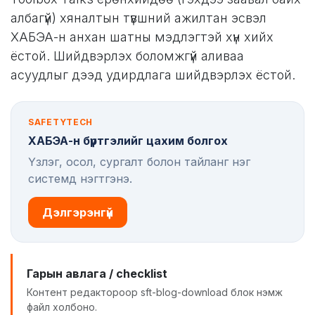
албагүй) хяналтын түвшний ажилтан эсвэл
ХАБЭА-н анхан шатны мэдлэгтэй хүн хийх
ёстой. Шийдвэрлэх боломжгүй аливаа
асуудлыг дээд удирдлага шийдвэрлэх ёстой.
SAFETYTECH
ХАБЭА-н бүртгэлийг цахим болгох
Үзлэг, осол, сургалт болон тайланг нэг
системд нэгтгэнэ.
Дэлгэрэнгүй
Гарын авлага / checklist
Контент редактороор sft-blog-download блок нэмж
файл холбоно.