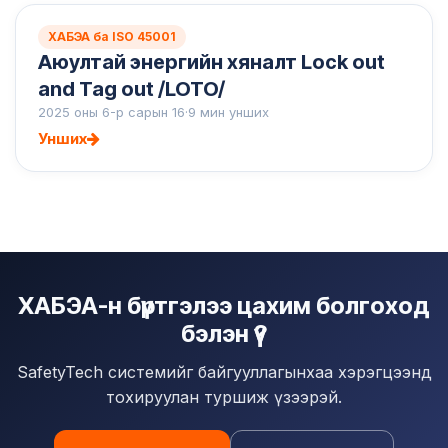
ХАБЭА ба ISO 45001
Аюултай энергийн хяналт Lock out
and Tag out /LOTO/
2025 оны 6-р сарын 16
·
9 мин унших
Унших
ХАБЭА-н бүртгэлээ цахим болгоход
бэлэн үү?
SafetyTech системийг байгууллагынхаа хэрэгцээнд
тохируулан туршиж үзээрэй.