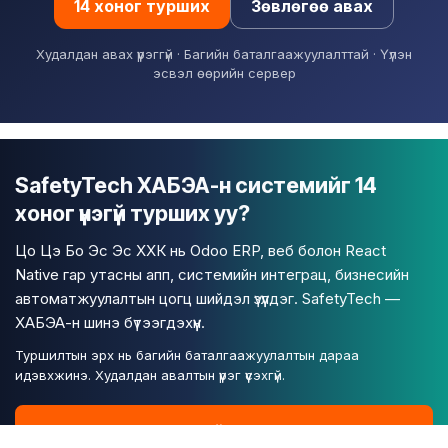
14 хоног турших
Зөвлөгөө авах
Худалдан авах үүрэггүй · Багийн баталгаажуулалттай · Үүлэн
эсвэл өөрийн сервер
SafetyTech ХАБЭА-н системийг 14
хоног үнэгүй турших уу?
Цо Цэ Бо Эс Эс ХХК нь Odoo ERP, веб болон React
Native гар утасны апп, системийн интеграц, бизнесийн
автоматжуулалтын цогц шийдэл үзүүлдэг. SafetyTech —
ХАБЭА-н шинэ бүтээгдэхүүн.
Туршилтын эрх нь багийн баталгаажуулалтын дараа
идэвхжинэ. Худалдан авалтын үүрэг үүсэхгүй.
14 хоногийн эрх авах