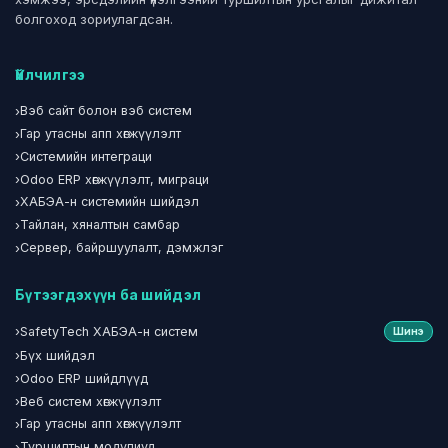
болгоход зориулагдсан.
Үйлчилгээ
›
Вэб сайт болон вэб систем
›
Гар утасны апп хөгжүүлэлт
›
Системийн интеграци
›
Odoo ERP хөгжүүлэлт, миграци
›
ХАБЭА-н системийн шийдэл
›
Тайлан, хяналтын самбар
›
Сервер, байршуулалт, дэмжлэг
Бүтээгдэхүүн ба шийдэл
›
SafetyTech ХАБЭА-н систем
Шинэ
›
Бүх шийдэл
›
Odoo ERP шийдлүүд
›
Веб систем хөгжүүлэлт
›
Гар утасны апп хөгжүүлэлт
›
Туршилтын модулиуд