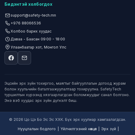
Бидэнтэй холбогдох
support@safety-tech.mn
+976 88066536
Холбоо барих хуудас
Даваа - Баасан 09:00 - 18:00
Улаанбаатар хот, Монгол Улс
Эцсийн эрх зүйн тохиргоо, маягтыг байгууллагын дотоод журам
болон хуульчийн баталгаажуулалтаар тохируулна. SafetyTech
туршилтын хүрээнд хязгаарлагдсан боломжуудыг санал болгоно.
Энэ вэб хуудас эрх зүйн дүгнэлт биш.
© 2026 Цо Цэ Бо Эс Эс ХХК. Бүх эрх хуулиар хамгаалагдсан.
Нууцлалын бодлого
|
Үйлчилгээний нөхцөл
|
Эрх зүй
|