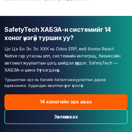
SafetyTech ХАБЭА-н системийг 14
хоног үнэгүй турших уу?
Цо Цэ Бо Эс Эс ХХК нь Odoo ERP, веб болон React
Native гар утасны апп, системийн интеграц, бизнесийн
автоматжуулалтын цогц шийдэл үзүүлдэг. SafetyTech —
ХАБЭА-н шинэ бүтээгдэхүүн.
Туршилтын эрх нь багийн баталгаажуулалтын дараа
идэвхжинэ. Худалдан авалтын үүрэг үүсэхгүй.
14 хоногийн эрх авах
Зөвлөгөө авах