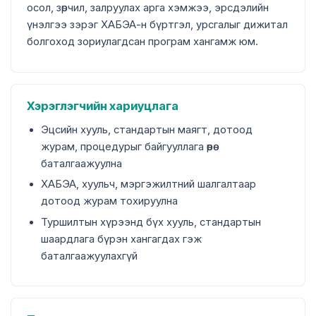
осол, зөрчил, залруулах арга хэмжээ, эрсдэлийн
үнэлгээ зэрэг ХАБЭА-н бүртгэл, урсгалыг дижитал
болгоход зориулагдсан програм хангамж юм.
Хэрэглэгчийн хариуцлага
Эцсийн хууль, стандартын маягт, дотоод
журам, процедурыг байгууллага өөрөө
баталгаажуулна
ХАБЭА, хуульч, мэргэжилтний шалгалтаар
дотоод журам тохируулна
Туршилтын хүрээнд бүх хууль, стандартын
шаардлага бүрэн хангагдах гэж
баталгаажуулахгүй