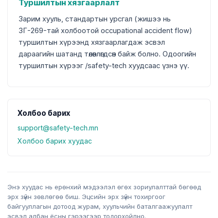
Туршилтын хязгаарлалт
Зарим хууль, стандартын урсгал (жишээ нь
ЗГ-269-тай холбоотой occupational accident flow)
туршилтын хүрээнд хязгаарлагдаж эсвэл
дараагийн шатанд төлөвлөгдсөн байж болно. Одоогийн
туршилтын хүрээг /safety-tech хуудсаас үзнэ үү.
Холбоо барих
support@safety-tech.mn
Холбоо барих хуудас
Энэ хуудас нь ерөнхий мэдээлэл өгөх зориулалттай бөгөөд
эрх зүйн зөвлөгөө биш. Эцсийн эрх зүйн тохиргоог
байгууллагын дотоод журам, хуульчийн баталгаажуулалт
эсвэл албан ёсны гэрээгээр тодорхойлно.