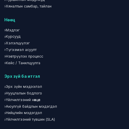
›
Хяналтын самбар, тайлан
Нөөц
›
Мэдлэг
›
Курсууд
›
Хэлэлцүүлэг
›
Түгээмэл асуулт
›
Нэвтрүүлэх процесс
›
Кейс / Танилцуулга
Эрх зүй ба итгэл
›
Эрх зүйн мэдээлэл
›
Нууцлалын бодлого
›
Үйлчилгээний нөхцөл
›
Аюулгүй байдлын мэдэгдэл
›
Нийцлийн мэдэгдэл
›
Үйлчилгээний түвшин (SLA)