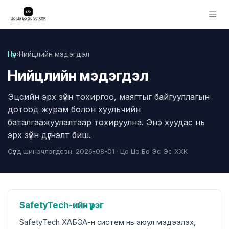
Skip to Content
Нүүр
›
Нийцлийн мэдэгдэл
Нийцлийн мэдэгдэл
Эцсийн эрх зүйн тохиргоо, маягтыг байгууллагын
дотоод журам болон хуульчийн
баталгаажуулалтаар тохируулна. Энэ хуудас нь
эрх зүйн дүгнэлт биш.
Сүүлд шинэчлэгдсэн:
2026-08-01
· Цо Цэ Бо Эс Эс ХХК
SafetyTech-ийн үүрэг
SafetyTech ХАБЭА-н систем нь аюул мэдээлэх,