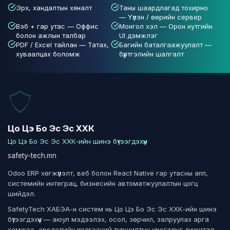
Эрх, хандалтын хяналт
Таны шаардлагад тохирно
— Үүлэн / өөрийн сервер
Вэб + гар утас — Оффис
Монгол хэл — Орон нутгийн
болон ажлын талбар
UI дэмжлэг
PDF / Excel тайлан — Татах,
Багийн баталгаажуулалт —
хуваалцах боломж
бүртгэлийн шалгалт
Цо Цэ Бо Эс Эс ХХК
Цо Цэ Бо Эс Эс ХХК-ийн шинэ бүтээгдэхүүн
safety-tech.mn
Odoo ERP хөгжүүлэлт, веб болон React Native гар утасны апп,
системийн интеграц, бизнесийн автоматжуулалтын цогц
шийдэл.
SafetyTech ХАБЭА-н систем нь Цо Цэ Бо Эс Эс ХХК-ийн шинэ
бүтээгдэхүүн — аюул мэдээлэх, осол, зөрчил, залруулах арга
хэмжээ, эрсдэлийн үнэлгээний туршилтын урсгалыг дижитал