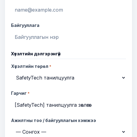
Байгууллага
Хүсэлтийн дэлгэрэнгүй
Хүсэлтийн төрөл
*
Гарчиг
*
Ажилтны тоо / байгууллагын хэмжээ