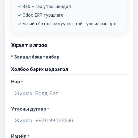
Вэб + гар утас шийдэл
Odoo ERP туршлага
Багийн баталгаажуулалттай туршилтын эрх
Хүсэлт илгээх
* Заавал бөглөх талбар.
Холбоо барих мэдээлэл
Нэр
*
Утасны дугаар
*
Имэйл
*