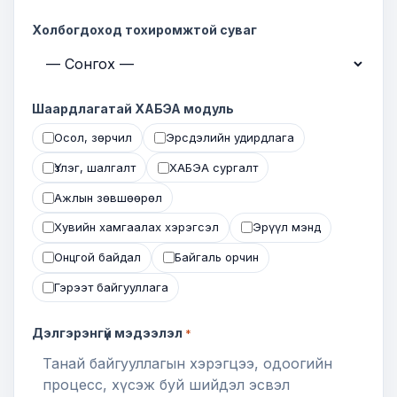
Холбогдоход тохиромжтой суваг
Шаардлагатай ХАБЭА модуль
Осол, зөрчил
Эрсдэлийн удирдлага
Үзлэг, шалгалт
ХАБЭА сургалт
Ажлын зөвшөөрөл
Хувийн хамгаалах хэрэгсэл
Эрүүл мэнд
Онцгой байдал
Байгаль орчин
Гэрээт байгууллага
Дэлгэрэнгүй мэдээлэл
*