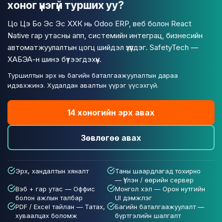
хоног үнэгүй турших уу?
Цо Цэ Бо Эс Эс ХХК нь Odoo ERP, веб болон React
Native гар утасны апп, системийн интеграц, бизнесийн
автоматжуулалтын цогц шийдэл үзүүлдэг. SafetyTech —
ХАБЭА-н шинэ бүтээгдэхүүн.
Туршилтын эрх нь багийн баталгаажуулалтын дараа
идэвхжинэ. Худалдан авалтын үүрэг үүсэхгүй.
14 хоногийн эрх авах
Зөвлөгөө авах
Эрх, хандалтын хяналт
Таны шаардлагад тохирно
— Үүлэн / өөрийн сервер
Вэб + гар утас — Оффис
Монгол хэл — Орон нутгийн
болон ажлын талбар
UI дэмжлэг
PDF / Excel тайлан — Татах,
Багийн баталгаажуулалт —
хуваалцах боломж
бүртгэлийн шалгалт