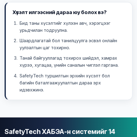
Хүсэлт илгээсний дараа юу болох вэ?
Бид таны хүсэлтийг хүлээн авч, хэрэгцээг
урьдчилан тодруулна.
Шаардлагатай бол танилцуулга эсвэл онлайн
уулзалтын цаг тохирно.
Танай байгууллагад тохирох шийдэл, хамрах
хүрээ, хугацаа, үнийн саналын чиглэл гаргана.
SafetyTech туршилтын эрхийн хүсэлт бол
багийн баталгаажуулалтын дараа эрх
идэвхжинэ.
SafetyTech ХАБЭА-н системийг 14