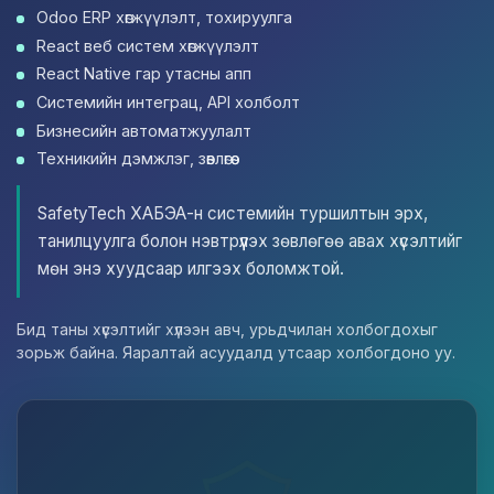
Odoo ERP хөгжүүлэлт, тохируулга
React веб систем хөгжүүлэлт
React Native гар утасны апп
Системийн интеграц, API холболт
Бизнесийн автоматжуулалт
Техникийн дэмжлэг, зөвлөгөө
SafetyTech ХАБЭА-н системийн туршилтын эрх,
танилцуулга болон нэвтрүүлэх зөвлөгөө авах хүсэлтийг
мөн энэ хуудсаар илгээх боломжтой.
Бид таны хүсэлтийг хүлээн авч, урьдчилан холбогдохыг
зорьж байна. Яаралтай асуудалд утсаар холбогдоно уу.