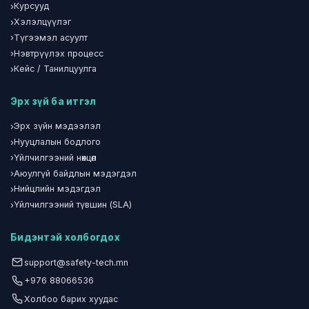
›
Курсууд
›
Хэлэлцүүлэг
›
Түгээмэл асуулт
›
Нэвтрүүлэх процесс
›
Кейс / Танилцуулга
Эрх зүй ба итгэл
›
Эрх зүйн мэдээлэл
›
Нууцлалын бодлого
›
Үйлчилгээний нөхцөл
›
Аюулгүй байдлын мэдэгдэл
›
Нийцлийн мэдэгдэл
›
Үйлчилгээний түвшин (SLA)
Бидэнтэй холбогдох
support@safety-tech.mn
+976 88066536
Холбоо барих хуудас