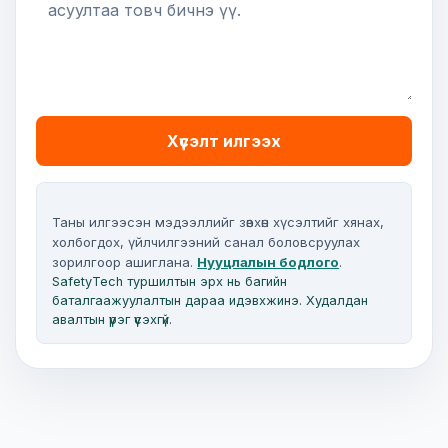
Хүсэлт илгээх
Таны илгээсэн мэдээллийг зөвхөн хүсэлтийг хянах,
холбогдох, үйлчилгээний санал боловсруулах
зорилгоор ашиглана.
Нууцлалын бодлого
.
SafetyTech туршилтын эрх нь багийн
баталгаажуулалтын дараа идэвхжинэ. Худалдан
авалтын үүрэг үүсэхгүй.