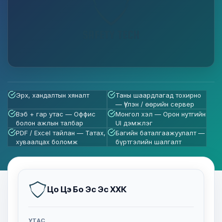
Эрх, хандалтын хяналт
Таны шаардлагад тохирно
— Үүлэн / өөрийн сервер
Вэб + гар утас — Оффис
Монгол хэл — Орон нутгийн
болон ажлын талбар
UI дэмжлэг
PDF / Excel тайлан — Татах,
Багийн баталгаажуулалт —
хуваалцах боломж
бүртгэлийн шалгалт
Цо Цэ Бо Эс Эс ХХК
УТАС