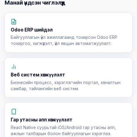
Манай үндсэн чиглэлүүд
Odoo ERP шийдэл
Байгууллагын үйл ажиллагаанд тохирсон Odoo ERP
тохиргоо, хөгжүүлэлт, үйл явцын автоматжуулалт.
Веб систем хөгжүүлэлт
Бизнесийн процесс, хэрэглэгчийн портал, хяналтын
самбар, тайлангийн веб систем.
Гар утасны апп хөгжүүлэлт
React Native суурьтай iOS/Android гар утасны апп,
ажлын талбарын болон байгууллагын хэрэглээ.