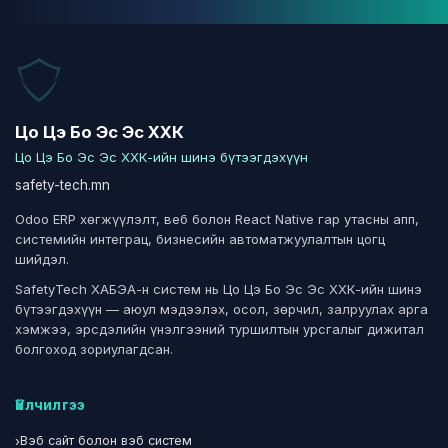
Цо Цэ Бо Эс Эс ХХК
Цо Цэ Бо Эс Эс ХХК-ийн шинэ бүтээгдэхүүн
safety-tech.mn
Odoo ERP хөгжүүлэлт, веб болон React Native гар утасны апп,
системийн интеграц, бизнесийн автоматжуулалтын цогц
шийдэл.
SafetyTech ХАБЭА-н систем нь Цо Цэ Бо Эс Эс ХХК-ийн шинэ
бүтээгдэхүүн — аюул мэдээлэх, осол, зөрчил, залруулах арга
хэмжээ, эрсдэлийн үнэлгээний туршилтын урсгалыг дижитал
болгоход зориулагдсан.
Үйлчилгээ
›
Вэб сайт болон вэб систем