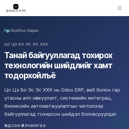
Skip to Content
Нүүр
›
Холбоо барих
ЦО ЦЭ БО ЭС ЭС ХХК
Танай байгууллагад тохирох
технологийн шийдлийг хамт
тодорхойлъё
Цо Цэ Бо Эс Эс ХХК нь Odoo ERP, веб болон гар
утасны апп хөгжүүлэлт, системийн интеграц,
бизнесийн автоматжуулалтын чиглэлээр
байгууллагад тохирсон шийдэл боловсруулдаг.
ҮНДСЭН ҮЙЛЧИЛГЭЭ