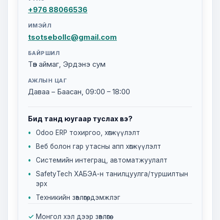
+976 88066536
ИМЭЙЛ
tsotsebollc@gmail.com
БАЙРШИЛ
Төв аймаг, Эрдэнэ сум
АЖЛЫН ЦАГ
Даваа – Баасан, 09:00 – 18:00
Бид танд юугаар туслах вэ?
Odoo ERP тохиргоо, хөгжүүлэлт
Веб болон гар утасны апп хөгжүүлэлт
Системийн интеграц, автоматжуулалт
SafetyTech ХАБЭА-н танилцуулга/туршилтын
эрх
Техникийн зөвлөгөө, дэмжлэг
Монгол хэл дээр зөвлөгөө