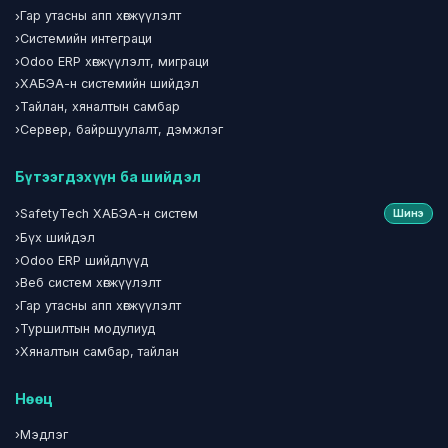
›
Гар утасны апп хөгжүүлэлт
›
Системийн интеграци
›
Odoo ERP хөгжүүлэлт, миграци
›
ХАБЭА-н системийн шийдэл
›
Тайлан, хяналтын самбар
›
Сервер, байршуулалт, дэмжлэг
Бүтээгдэхүүн ба шийдэл
›
SafetyTech ХАБЭА-н систем
Шинэ
›
Бүх шийдэл
›
Odoo ERP шийдлүүд
›
Веб систем хөгжүүлэлт
›
Гар утасны апп хөгжүүлэлт
›
Туршилтын модулиуд
›
Хяналтын самбар, тайлан
Нөөц
›
Мэдлэг