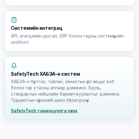
Системийн интеграц
API, өгөгдлийн урсгал, ERP болон гадны системүүдийн
холболт.
SafetyTech ХАБЭА-н систем
ХАБЭА-н бүртгэл, тайлан, хяналтын үйл явцыг вэб
болон гар утасны аппаар дэмжинэ. Хууль,
стандартын нийцлийн баримтжуулалтыг дэмжинэ.
Туршилтын хүрээний шинэ бүтээгдэхүүн.
SafetyTech танилцуулга хүсэх