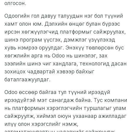
олгосон.
Одоогийн гол давуу талуудын нэг бол түүний
хамт олон юм. Дэлхийн өнцөг булан бүрээс
ирсэн хөгжүүлэгчид платформыг сайжруулах,
шинэ програм үүсгэх, дэмжлэг үзүүлэхэд
хувь нэмрээ оруулдаг. Энэхүү төвлөрсөн бус
хөгжлийн арга нь Odoo нь шинэлэг, зах
зээлийн шинэ чиг хандлага, технологид дасан
зохицох чадвартай хэвээр байхыг
баталгаажуулдаг.
Odoo өссөөр байгаа тул түүний ирээдүй
ирээдүйтэй мэт санагдаж байна. Тус компани
нь платформын хэрэглэгчийн туршлагыг улам
сайжруулж, хиймэл оюун ухаанаар ажилладаг
илүү олон хэрэгслийг нэмж,
автоматжуулалтын чадавхийг сайжруулж,