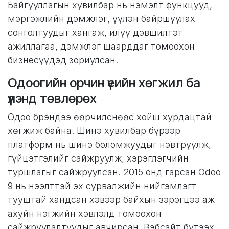
Байгууллагын хувилбар нь нэмэлт функцууд,
мэргэжлийн дэмжлэг, үүлэн байршуулах
сонголтуудыг хангаж, илүү дэвшилтэт
ажиллагаа, дэмжлэг шаарддаг томоохон
бизнесүүдэд зориулсан.
Одоогийн орчин үеийн хөгжил ба
үүлэнд төвлөрөх
Одоо брэндээ өөрчилснөөс хойш хурдацтай
хөгжиж байна. Шинэ хувилбар бүрээр
платформ нь шинэ боломжуудыг нэвтрүүлж,
гүйцэтгэлийг сайжруулж, хэрэглэгчийн
туршлагыг сайжруулсан. 2015 онд гарсан Odoo
9 нь нээлттэй эх сурвалжийн нийгэмлэгт
тууштай хандсан хэвээр байхын зэрэгцээ аж
ахуйн нэгжийн хэвлэлд томоохон
сайжруулалтуудыг авчирсан. Вэбсайт бүтээх,