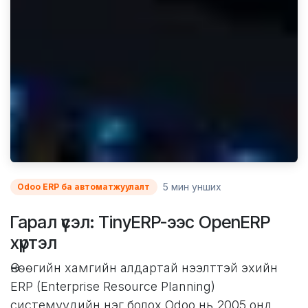
5 мин унших
Odoo ERP ба автоматжуулалт
Гарал үүсэл: TinyERP-ээс OpenERP
хүртэл
Өнөөгийн хамгийн алдартай нээлттэй эхийн
ERP (Enterprise Resource Planning)
системүүдийн нэг болох Odoo нь 2005 онд