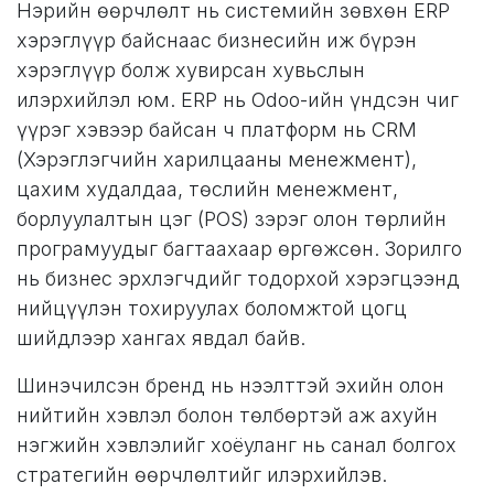
Нэрийн өөрчлөлт нь системийн зөвхөн ERP
хэрэглүүр байснаас бизнесийн иж бүрэн
хэрэглүүр болж хувирсан хувьслын
илэрхийлэл юм. ERP нь Odoo-ийн үндсэн чиг
үүрэг хэвээр байсан ч платформ нь CRM
(Хэрэглэгчийн харилцааны менежмент),
цахим худалдаа, төслийн менежмент,
борлуулалтын цэг (POS) зэрэг олон төрлийн
програмуудыг багтаахаар өргөжсөн. Зорилго
нь бизнес эрхлэгчдийг тодорхой хэрэгцээнд
нийцүүлэн тохируулах боломжтой цогц
шийдлээр хангах явдал байв.
Шинэчилсэн бренд нь нээлттэй эхийн олон
нийтийн хэвлэл болон төлбөртэй аж ахуйн
нэгжийн хэвлэлийг хоёуланг нь санал болгох
стратегийн өөрчлөлтийг илэрхийлэв.