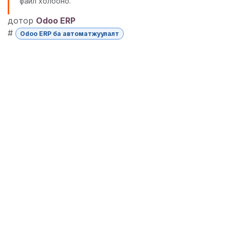
файл холбоно.
дотор
Odoo ERP
#
Odoo ERP ба автоматжуулалт
Read Next
Odoo ERP системийг
байгууллагадаа
нэвтрүүлэхийн ач
холбогдол