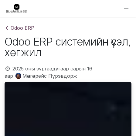
Skip to Content
Odoo ERP
Odoo ERP системийн үүсэл,
хөгжил
2025 оны зургаадугаар сарын 16
аар
Мөнгөнрейс Пүрэвдорж