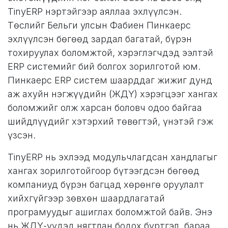
TinyERP нэртэйгээр аяллаа эхлүүлсэн.
Төслийг Бельги улсын Фабиен Пинкаерс
эхлүүлсэн бөгөөд зардал багатай, бүрэн
тохируулах боломжтой, хэрэглэгчдэд ээлтэй
ERP системийг бий болгох зорилготой юм.
Пинкаерс ERP систем шаарддаг жижиг дунд
аж ахуйн нэгжүүдийн (ЖДҮ) хэрэгцээг хангах
боломжийг олж харсан боловч одоо байгаа
шийдлүүдийг хэтэрхий төвөгтэй, үнэтэй гэж
үзсэн.
TinyERP нь эхлээд модульчлагдсан хандлагыг
хангах зорилготойгоор бүтээгдсэн бөгөөд
компаниуд бүрэн багцад хөрөнгө оруулалт
хийхгүйгээр зөвхөн шаардлагатай
програмуудыг ашиглах боломжтой байв. Энэ
нь ЖДҮ-үүдэд нягтлан бодох бүртгэл, бараа