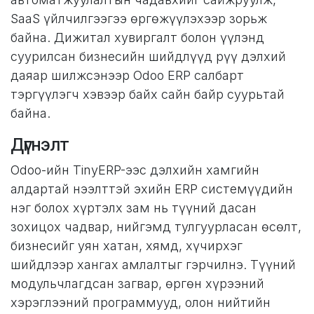
SaaS үйлчилгээгээ өргөжүүлэхээр зорьж
байна. Дижитал хувиргалт болон үүлэнд
суурилсан бизнесийн шийдлүүд рүү дэлхий
даяар шилжсэнээр Odoo ERP салбарт
тэргүүлэгч хэвээр байх сайн байр суурьтай
байна.
Дүгнэлт
Odoo-ийн TinyERP-ээс дэлхийн хамгийн
алдартай нээлттэй эхийн ERP системүүдийн
нэг болох хүртэлх зам нь түүний дасан
зохицох чадвар, нийгэмд тулгуурласан өсөлт,
бизнесийг уян хатан, хямд, хүчирхэг
шийдлээр хангах амлалтыг гэрчилнэ. Түүний
модульчлагдсан загвар, өргөн хүрээний
хэрэглээний программууд, олон нийтийн