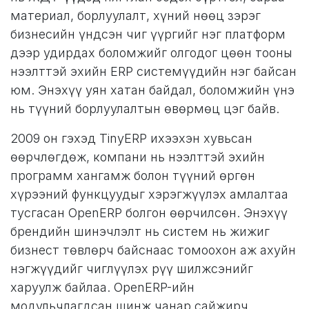
материал, борлуулалт, хүний ​​нөөц зэрэг
бизнесийн үндсэн чиг үүргийг нэг платформ
дээр удирдах боломжийг олгодог цөөн тооны
нээлттэй эхийн ERP системүүдийн нэг байсан
юм. Энэхүү уян хатан байдал, боломжийн үнэ
нь түүний борлуулалтын өвөрмөц цэг байв.
2009 он гэхэд TinyERP ихээхэн хувьсан
өөрчлөгдөж, компани нь нээлттэй эхийн
программ хангамж болон түүний өргөн
хүрээний функцуудыг хэрэгжүүлэх амлалтаа
тусгасан OpenERP болгон өөрчилсөн. Энэхүү
брендийн шинэчлэлт нь систем нь жижиг
бизнест төвлөрч байснаас томоохон аж ахуйн
нэгжүүдийг чиглүүлэх рүү шилжсэнийг
харуулж байлаа. OpenERP-ийн
модульчлагдсан шинж чанар сайжирч,