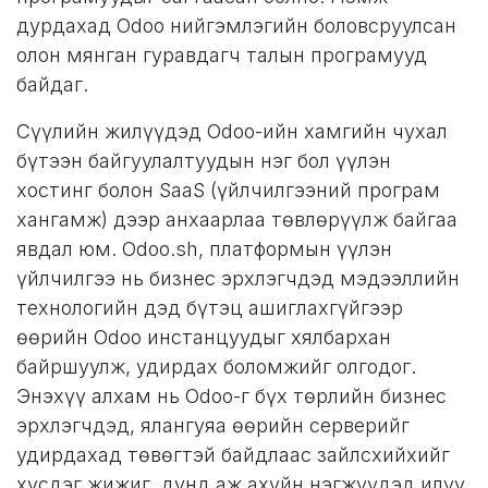
дурдахад Odoo нийгэмлэгийн боловсруулсан
олон мянган гуравдагч талын програмууд
байдаг.
Сүүлийн жилүүдэд Odoo-ийн хамгийн чухал
бүтээн байгуулалтуудын нэг бол үүлэн
хостинг болон SaaS (үйлчилгээний програм
хангамж) дээр анхаарлаа төвлөрүүлж байгаа
явдал юм. Odoo.sh, платформын үүлэн
үйлчилгээ нь бизнес эрхлэгчдэд мэдээллийн
технологийн дэд бүтэц ашиглахгүйгээр
өөрийн Odoo инстанцуудыг хялбархан
байршуулж, удирдах боломжийг олгодог.
Энэхүү алхам нь Odoo-г бүх төрлийн бизнес
эрхлэгчдэд, ялангуяа өөрийн серверийг
удирдахад төвөгтэй байдлаас зайлсхийхийг
хүсдэг жижиг, дунд аж ахуйн нэгжүүдэд илүү