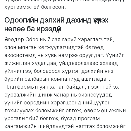
хүртээмжтэй болгосон.
Одоогийн дэлхий дахинд үзүүлэх
нөлөө ба ирээдүй
Өнөөдөр Odoo нь 7 сая гаруй хэрэглэгчтэй,
олон мянган хөгжүүлэгчидтэй бөгөөд
экосистемд нь хувь нэмрээ оруулдаг. Үүнийг
жижиглэн худалдаа, үйлдвэрлэлээс эхлээд
үйлчилгээ, боловсрол хүртэл дэлхийн янз
бүрийн салбарын компаниуд ашигладаг.
Платформын уян хатан байдал, нээлттэй эх
сурвалжийн шинж чанар нь бизнесүүдэд
үүнийг өөрсдийн хэрэгцээнд нийцүүлэн
тохируулах боломжийг олгож, өвөрмөц ажлын
урсгалыг бий болгож, бусад програм
хангамжийн шийдлүүдтэй нэгтгэх боломжийг