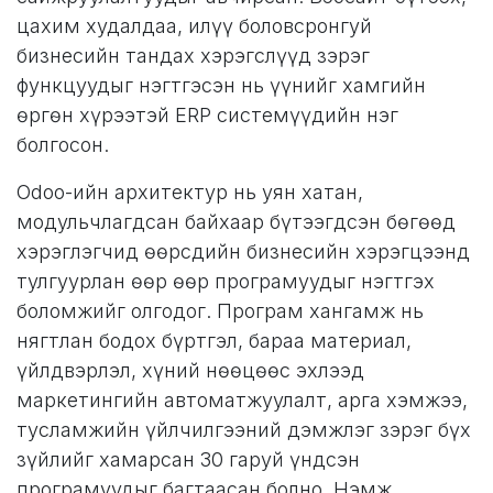
цахим худалдаа, илүү боловсронгуй
бизнесийн тандах хэрэгслүүд зэрэг
функцуудыг нэгтгэсэн нь үүнийг хамгийн
өргөн хүрээтэй ERP системүүдийн нэг
болгосон.
Odoo-ийн архитектур нь уян хатан,
модульчлагдсан байхаар бүтээгдсэн бөгөөд
хэрэглэгчид өөрсдийн бизнесийн хэрэгцээнд
тулгуурлан өөр өөр програмуудыг нэгтгэх
боломжийг олгодог. Програм хангамж нь
нягтлан бодох бүртгэл, бараа материал,
үйлдвэрлэл, хүний ​​нөөцөөс эхлээд
маркетингийн автоматжуулалт, арга хэмжээ,
тусламжийн үйлчилгээний дэмжлэг зэрэг бүх
зүйлийг хамарсан 30 гаруй үндсэн
програмуудыг багтаасан болно. Нэмж