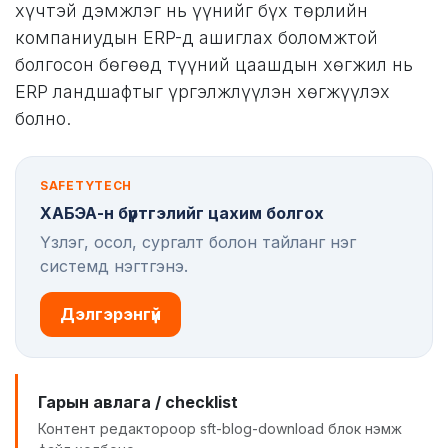
хүчтэй дэмжлэг нь үүнийг бүх төрлийн
компаниудын ERP-д ашиглах боломжтой
болгосон бөгөөд түүний цаашдын хөгжил нь
ERP ландшафтыг үргэлжлүүлэн хөгжүүлэх
болно.
SAFETYTECH
ХАБЭА-н бүртгэлийг цахим болгох
Үзлэг, осол, сургалт болон тайланг нэг
системд нэгтгэнэ.
Дэлгэрэнгүй
Гарын авлага / checklist
Контент редактороор sft-blog-download блок нэмж