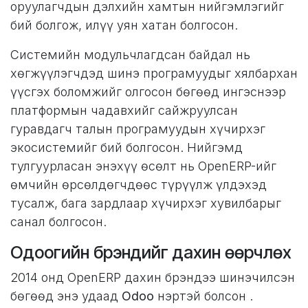
оруулагчдын дэлхийн хамтын нийгэмлэгийг
бий болгож, илүү уян хатан болгосон.
Системийн модульчлагдсан байдал нь
хөгжүүлэгчдэд шинэ програмуудыг хялбархан
үүсгэх боломжийг олгосон бөгөөд ингэснээр
платформын чадавхийг сайжруулсан
гуравдагч талын програмуудын хүчирхэг
экосистемийг бий болгосон. Нийгэмд
тулгуурласан энэхүү өсөлт нь OpenERP-ийг
өмчийн өрсөлдөгчдөөс түрүүлж үлдэхэд
тусалж, бага зардлаар хүчирхэг хувилбарыг
санал болгосон.
Одоогийн брэндийг дахин өөрчлөх
2014 онд OpenERP дахин брэндээ шинэчилсэн
бөгөөд энэ удаад
Odoo
нэртэй болсон .