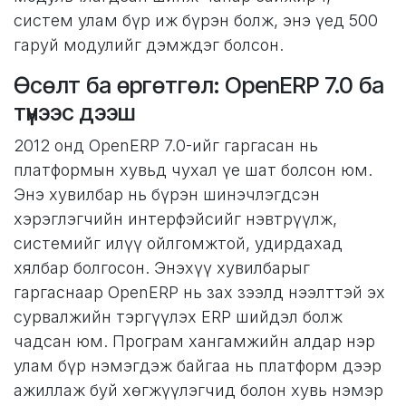
систем улам бүр иж бүрэн болж, энэ үед 500
гаруй модулийг дэмждэг болсон.
Өсөлт ба өргөтгөл: OpenERP 7.0 ба
түүнээс дээш
2012 онд OpenERP 7.0-ийг гаргасан нь
платформын хувьд чухал үе шат болсон юм.
Энэ хувилбар нь бүрэн шинэчлэгдсэн
хэрэглэгчийн интерфэйсийг нэвтрүүлж,
системийг илүү ойлгомжтой, удирдахад
хялбар болгосон. Энэхүү хувилбарыг
гаргаснаар OpenERP нь зах зээлд нээлттэй эх
сурвалжийн тэргүүлэх ERP шийдэл болж
чадсан юм. Програм хангамжийн алдар нэр
улам бүр нэмэгдэж байгаа нь платформ дээр
ажиллаж буй хөгжүүлэгчид болон хувь нэмэр