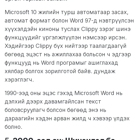
Microsoft 10 жилийн турш автоматаар засах,
автомат формат болон Word 97-д нэвтрүүлсэн
хүүхэлдэйн киноны туслах Clippy зэрэг шинэ
функцүүдийг үргэлжлүүлэн нэмсээр ирсэн.
Хэдийгээр Clippy бүх нийтээр таалагдаагүй
бөгөөд эцэст нь ажиллахаа больсон ч эдгээр
функцууд нь Word програмыг ашиглахад
хялбар болгох зорилготой байв. дундаж
хэрэглэгч.
1990-ээд оны эцэс гэхэд Microsoft Word нь
дэлхий дээрх давамгайлсан текст
боловсруулагч болсон бөгөөд энэ нь
дараагийн хэдэн арван жилд ч хэвээр үлдэх
болно.