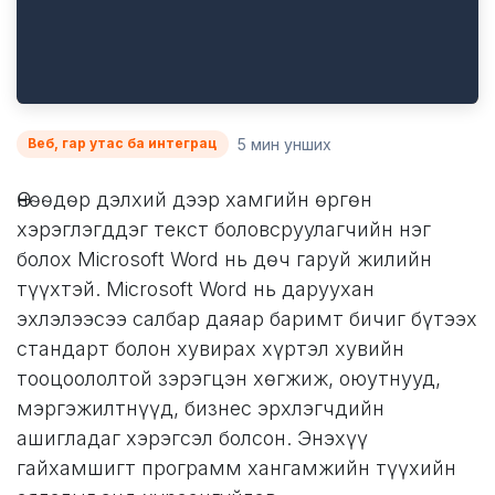
5 мин унших
Веб, гар утас ба интеграц
Өнөөдөр дэлхий дээр хамгийн өргөн
хэрэглэгддэг текст боловсруулагчийн нэг
болох Microsoft Word нь дөч гаруй жилийн
түүхтэй. Microsoft Word нь даруухан
эхлэлээсээ салбар даяар баримт бичиг бүтээх
стандарт болон хувирах хүртэл хувийн
тооцоололтой зэрэгцэн хөгжиж, оюутнууд,
мэргэжилтнүүд, бизнес эрхлэгчдийн
ашигладаг хэрэгсэл болсон. Энэхүү
гайхамшигт программ хангамжийн түүхийн