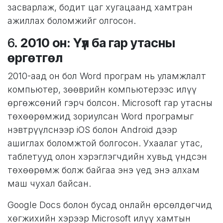
засварлаж, бодит цаг хугацаанд хамтран
ажиллах боломжийг олгосон.
6.
2010 он: Үүл ба гар утасны
өргөтгөл
2010-аад он бол Word програм нь уламжлалт
компьютер, зөөврийн компьютерээс илүү
өргөжсөний гэрч болсон. Microsoft гар утасны
төхөөрөмжид зориулсан Word програмыг
нэвтрүүлснээр iOS болон Android дээр
ашиглах боломжтой болгосон. Ухаалаг утас,
таблетууд олон хэрэглэгчдийн хувьд үндсэн
төхөөрөмж болж байгаа энэ үед энэ алхам
маш чухал байсан.
Google Docs болон бусад онлайн өрсөлдөгчид
хөгжихийн хэрээр Microsoft илүү хамтын