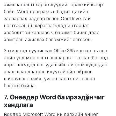
ажиллагааны хэрэгслүүдийг эрэлхийлсээр
байв. Word програмын бодит цагийн
засварлах чадвар болон OneDrive-тай
нэгтгэсэн нь хэрэглэгчдэд интернэт
холболттой хаанаас ч баримт бичиг дээр
хамтран ажиллах боломжийг олгосон.
Захиалгад
суурилсан
Office 365 загвар нь энэ
эрин үед мөн олны анхаарлыг татсан бөгөөд
хэрэглэгчдэд нэг удаагийн лиценз худалдан
авах шаардлагаас илүүтэй ойр ойрхон
шинэчлэлт хийх, үүлэн санах ойг санал
болгож байна.
7.
Өнөөдөр Word ба ирээдүйн чиг
хандлага
Өнөөдөр Microsoft Word нь дэлхийн өнцөг