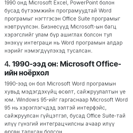
1990 онд Microsoft Excel, PowerPoint болон
бусад бүтээмжийн програмуудтай Word
програмыг нэгтгэсэн Office Suite програмыг
нэвтрүүлсэн. Бизнесүүд Microsoft-ын багц
хэрэгслийг улам бүр ашиглах болсон тул
энэхүү интеграци нь Word програмын алдар
нэрийг нэмэгдүүлэхэд тусалсан.
4.
1990-ээд он: Microsoft Office-
ийн ноёрхол
1990-ээд он бол Microsoft Word програмын
хувьд мэдэгдэхүйц өсөлт, сайжруулалтын үе
юм. Windows 95-ийг гаргаснаар Microsoft Word
95 нь хэрэглэгчдэд ээлтэй интерфэйс,
сайжруулсан гүйцэтгэл, бусад Office Suite-тай
илүү гүнзгий интеграцчилсны ачаар илүү
өргөн тархсан болсон.