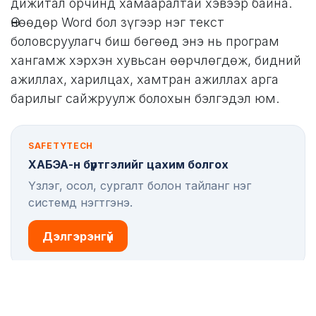
дижитал орчинд хамааралтай хэвээр байна.
Өнөөдөр Word бол зүгээр нэг текст
боловсруулагч биш бөгөөд энэ нь програм
хангамж хэрхэн хувьсан өөрчлөгдөж, бидний
ажиллах, харилцах, хамтран ажиллах арга
барилыг сайжруулж болохын бэлгэдэл юм.
SAFETYTECH
ХАБЭА-н бүртгэлийг цахим болгох
Үзлэг, осол, сургалт болон тайланг нэг
системд нэгтгэнэ.
Дэлгэрэнгүй
Гарын авлага / checklist