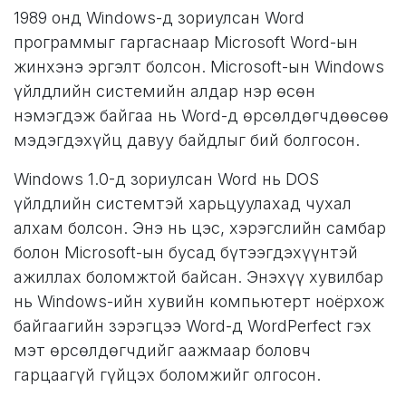
1989 онд Windows-д зориулсан Word
программыг гаргаснаар Microsoft Word-ын
жинхэнэ эргэлт болсон. Microsoft-ын Windows
үйлдлийн системийн алдар нэр өсөн
нэмэгдэж байгаа нь Word-д өрсөлдөгчдөөсөө
мэдэгдэхүйц давуу байдлыг бий болгосон.
Windows 1.0-д зориулсан Word нь DOS
үйлдлийн системтэй харьцуулахад чухал
алхам болсон. Энэ нь цэс, хэрэгслийн самбар
болон Microsoft-ын бусад бүтээгдэхүүнтэй
ажиллах боломжтой байсан. Энэхүү хувилбар
нь Windows-ийн хувийн компьютерт ноёрхож
байгаагийн зэрэгцээ Word-д WordPerfect гэх
мэт өрсөлдөгчдийг аажмаар боловч
гарцаагүй гүйцэх боломжийг олгосон.