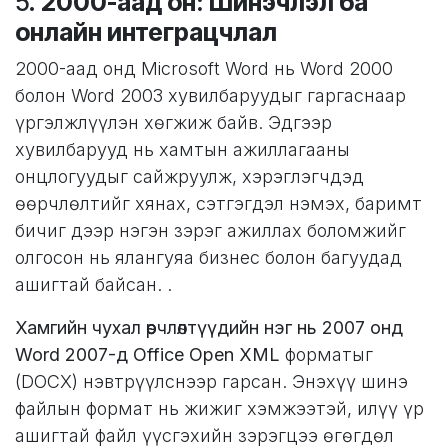
5.
2000-аад он: Шинэчлэл ба
онлайн интеграцчлал
2000-аад онд Microsoft Word нь Word 2000
болон Word 2003 хувилбаруудыг гаргаснаар
үргэлжлүүлэн хөгжиж байв. Эдгээр
хувилбарууд нь хамтын ажиллагааны
онцлогуудыг сайжруулж, хэрэглэгчдэд
өөрчлөлтийг хянах, сэтгэгдэл нэмэх, баримт
бичиг дээр нэгэн зэрэг ажиллах боломжийг
олгосон нь ялангуяа бизнес болон багуудад
ашигтай байсан. .
Хамгийн чухал өөрчлөлтүүдийн нэг нь 2007 онд
Word 2007-д Office Open XML
форматыг
(DOCX) нэвтрүүлснээр гарсан. Энэхүү шинэ
файлын формат нь жижиг хэмжээтэй, илүү үр
ашигтай файл үүсгэхийн зэрэгцээ өгөгдөл