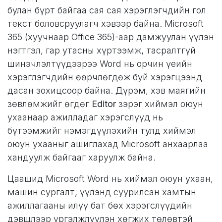
булан бүрт байгаа сая сая хэрэглэгчдийн гол
текст боловсруулагч хэвээр байна. Microsoft
365 (хуучнаар Office 365)-аар дамжуулан үүлэн
нэгтгэл, гар утасны хүртээмж, тасралтгүй
шинэчлэлтүүдээрээ Word нь орчин үеийн
хэрэглэгчдийн өөрчлөгдөж буй хэрэгцээнд
дасан зохицсоор байна. Дүрэм, хэв маягийн
зөвлөмжийг өгдөг
Editor
зэрэг хиймэл оюун
ухаанаар ажилладаг хэрэгслүүд нь
бүтээмжийг нэмэгдүүлэхийн тулд хиймэл
оюун ухааныг ашиглахад Microsoft анхаарлаа
хандуулж байгааг харуулж байна.
Цаашид Microsoft Word нь хиймэл оюун ухаан,
машин сургалт, үүлэнд суурилсан хамтын
ажиллагааны илүү бат бөх хэрэгслүүдийн
дэвшлээр үргэлжлүүлэн хөгжих төлөвтэй