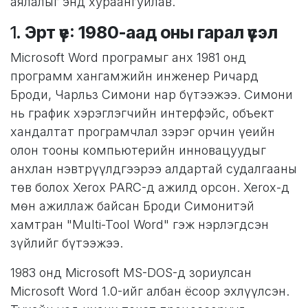
аялалыг энд хураангуйлав.
1.
Эрт үе: 1980-аад оны гарал үүсэл
Microsoft Word програмыг анх 1981 онд
программ хангамжийн инженер Ричард
Броди, Чарльз Симони нар бүтээжээ. Симони
нь график хэрэглэгчийн интерфэйс, объект
хандалтат програмчлал зэрэг орчин үеийн
олон тооны компьютерийн инновацуудыг
анхлан нэвтрүүлдгээрээ алдартай судалгааны
төв болох Xerox PARC-д ажилд орсон. Xerox-д
мөн ажиллаж байсан Броди Симонитэй
хамтран "Multi-Tool Word" гэж нэрлэгдсэн
зүйлийг бүтээжээ.
1983 онд Microsoft MS-DOS-д зориулсан
Microsoft Word 1.0-ийг албан ёсоор эхлүүлсэн.