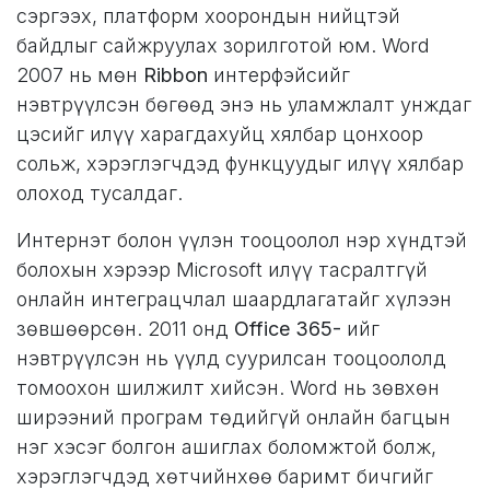
сэргээх, платформ хоорондын нийцтэй
байдлыг сайжруулах зорилготой юм. Word
2007 нь мөн
Ribbon
интерфэйсийг
нэвтрүүлсэн бөгөөд энэ нь уламжлалт унждаг
цэсийг илүү харагдахуйц хялбар цонхоор
сольж, хэрэглэгчдэд функцуудыг илүү хялбар
олоход тусалдаг.
Интернэт болон үүлэн тооцоолол нэр хүндтэй
болохын хэрээр Microsoft илүү тасралтгүй
онлайн интеграцчлал шаардлагатайг хүлээн
зөвшөөрсөн. 2011 онд
Office 365-
ийг
нэвтрүүлсэн нь үүлд суурилсан тооцоололд
томоохон шилжилт хийсэн. Word нь зөвхөн
ширээний програм төдийгүй онлайн багцын
нэг хэсэг болгон ашиглах боломжтой болж,
хэрэглэгчдэд хөтчийнхөө баримт бичгийг