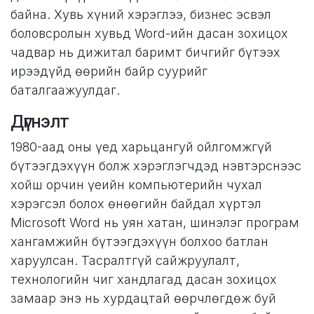
байна. Хувь хүний ​​​​хэрэглээ, бизнес эсвэл
боловсролын хувьд Word-ийн дасан зохицох
чадвар нь дижитал баримт бичгийг бүтээх
ирээдүйд өөрийн байр суурийг
баталгаажуулдаг.
Дүгнэлт
1980-аад оны үед харьцангуй ойлгомжгүй
бүтээгдэхүүн болж хэрэглэгчдэд нэвтэрснээс
хойш орчин үеийн компьютерийн чухал
хэрэгсэл болох өнөөгийн байдал хүртэл
Microsoft Word нь уян хатан, шинэлэг програм
хангамжийн бүтээгдэхүүн болхоо батлан
харуулсан. Тасралтгүй сайжруулалт,
технологийн чиг хандлагад дасан зохицох
замаар энэ нь хурдацтай өөрчлөгдөж буй