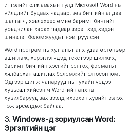
итгэлийг олж авахын тулд Microsoft Word нь
үйлдлийг буцаах чадвар, зөв ​​бичгийн алдаа
шалгагч, хэвлэхээс өмнө баримт бичгийг
урьдчилан харах чадвар зэрэг хэд хэдэн
шинэлэг боломжуудыг нэвтрүүлсэн.
Word програм нь хулганыг анх удаа өргөнөөр
ашиглаж, хэрэглэгчдэд текстээр шилжих,
баримт бичгийн хэсгийг сонгох, форматыг
хялбархан ашиглах боломжийг олгосон юм.
Эдгээр шинж чанарууд нь тухайн үедээ
хувьсал хийсэн ч Word-ийн анхны
хувилбарууд зах зээлд ихээхэн хувийг эзлэх
гэж өрсөлдөж байлаа.
3.
Windows-д зориулсан Word:
Эргэлтийн цэг