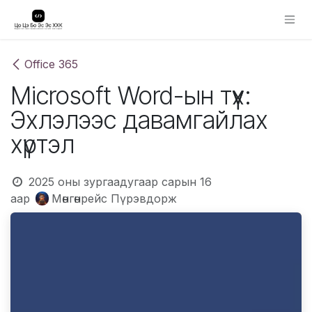
Skip to Content
Office 365
Microsoft Word-ын түүх:
Эхлэлээс давамгайлах
хүртэл
2025 оны зургаадугаар сарын 16
аар
Мөнгөнрейс Пүрэвдорж