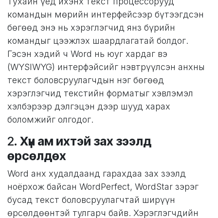
Тухайн үед ихэнх текст процессорууд
командын мөрийн интерфейсээр бүтээгдсэн
бөгөөд энэ нь хэрэглэгчид янз бүрийн
командыг цээжлэх шаардлагатай болдог.
Гэсэн хэдий ч Word нь юуг хардаг вэ
(WYSIWYG) интерфэйсийг нэвтрүүлсэн анхны
текст боловсруулагчдын нэг бөгөөд
хэрэглэгчид текстийн форматыг хэвлэмэл
хэлбэрээр дэлгэцэн дээр шууд харах
боломжийг олгодог.
2.
Хүн ам ихтэй зах зээлд
өрсөлдөх
Word анх худалдаанд гарахдаа зах зээлд
ноёрхож байсан WordPerfect, WordStar зэрэг
бусад текст боловсруулагчтай ширүүн
өрсөлдөөнтэй тулгарч байв. Хэрэглэгчдийн