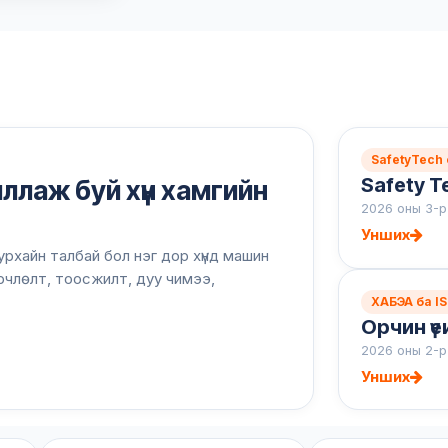
SafetyTech
Safety T
ллаж буй хүн хамгийн
2026 оны 3-р
Унших
Уурхайн талбай бол нэг дор хүнд машин
рчлөлт, тоосжилт, дуу чимээ,
ХАБЭА ба I
Орчин үе
2026 оны 2-р
Унших