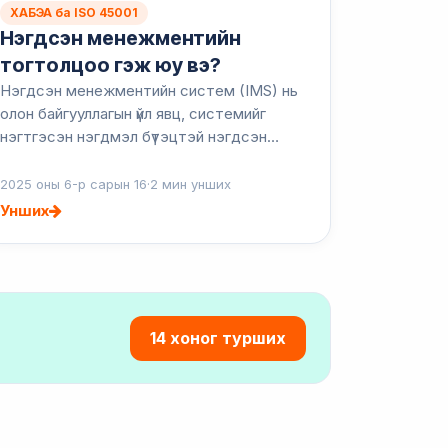
ХАБЭА ба ISO 45001
Нэгдсэн менежментийн
тогтолцоо гэж юу вэ?
Нэгдсэн менежментийн систем (IMS) нь
олон байгууллагын үйл явц, системийг
нэгтгэсэн нэгдмэл бүтэцтэй нэгдсэн
тогтолцоо юм. IMS нь эдгээр үйл явцыг
тусад нь удирдахын оронд чанар, байгаль
2025 оны 6-р сарын 16
·
2 мин унших
орчин, эрүүл ...
Унших
14 хоног турших