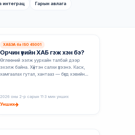
а интеграц
Гарын авлага
ХАБЭА ба ISO 45001
Орчин үеийн ХАБ гэж хэн бэ?
Өглөөний ээлж уурхайн талбай дээр
эхэлж байна. Хүйтэн салхи үлээнэ. Каск,
хамгаалах гутал, хантааз — бүгд хэвийн
мэт. Гэвч бодит асуулт бол: Энэ талбай
үнэхээр аюулгүй юу? Хэдэн жилийн өмнө
ийм асуулт...
2026 оны 2-р сарын 11
·
3 мин унших
Унших