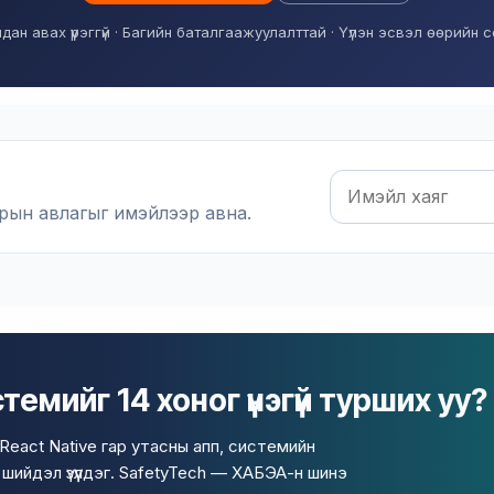
дан авах үүрэггүй · Багийн баталгаажуулалттай · Үүлэн эсвэл өөрийн 
Имэйл
рын авлагыг имэйлээр авна.
емийг 14 хоног үнэгүй турших уу?
React Native гар утасны апп, системийн
ийдэл үзүүлдэг. SafetyTech — ХАБЭА-н шинэ