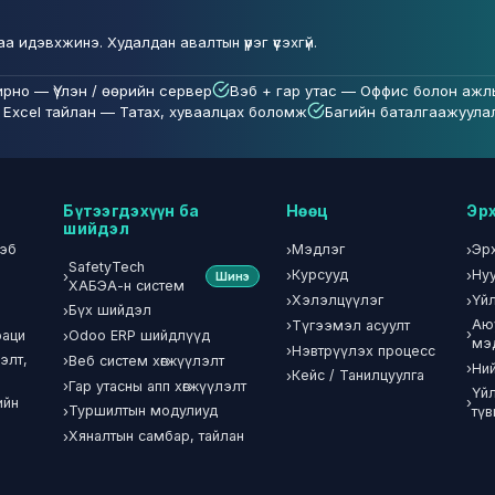
идэвхжинэ. Худалдан авалтын үүрэг үүсэхгүй.
рно — Үүлэн / өөрийн сервер
Вэб + гар утас — Оффис болон ажл
/ Excel тайлан — Татах, хуваалцах боломж
Багийн баталгаажуула
Бүтээгдэхүүн ба
Нөөц
Эрх
шийдэл
вэб
›
›
Мэдлэг
Эр
SafetyTech
›
›
Курсууд
Ну
›
Шинэ
ХАБЭА-н систем
›
›
Хэлэлцүүлэг
Үйл
›
Бүх шийдэл
›
Аю
Түгээмэл асуулт
›
›
раци
Odoo ERP шийдлүүд
мэ
›
Нэвтрүүлэх процесс
элт,
›
Веб систем хөгжүүлэлт
›
Ни
›
Кейс / Танилцуулга
›
Гар утасны апп хөгжүүлэлт
Үй
›
ийн
›
Туршилтын модулиуд
түв
›
Хяналтын самбар, тайлан
н