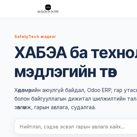
Skip to Content
SafetyTech
Нүүр хуудас
Шинэ
SafetyTech мэдлэг
ХАБЭА ба техно
мэдлэгийн төв
Хөдөлмөрийн аюулгүй байдал, Odoo ERP, гар ута
болон байгууллагын дижитал шилжилтийн тал
зөвлөмж, гарын авлага, судалгаа.
Хайх