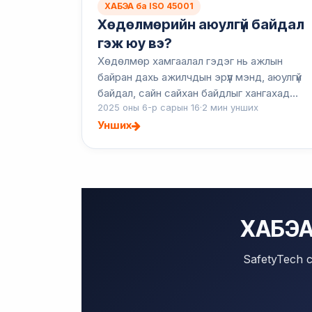
ХАБЭА ба ISO 45001
Хөдөлмөрийн аюулгүй байдал
гэж юу вэ?
Хөдөлмөр хамгаалал гэдэг нь ажлын
байран дахь ажилчдын эрүүл мэнд, аюулгүй
байдал, сайн сайхан байдлыг хангахад
2025 оны 6-р сарын 16
·
2 мин унших
чиглэсэн үйл ажиллагаа, бодлого, дүрэм
журмыг хэлдэг. Энэ нь гэмтэл, өвчин,
Унших
осолд хүргэж...
ХАБЭА-
SafetyTech 