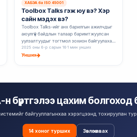
ХАБЭА ба ISO 45001
Toolbox Talks гэж юу вэ? Хэр
сайн мэдэх вэ?
Toolbox Talks-ийг анх барилгын ажилчдыг
аюулгүй байдлын талаар баримтжуулсан
уулзалтуудыг тогтмол зохион байгуулахад
2025 оны 6-р сарын 16
·
1 мин унших
урамшуулах арга болгон ашиглаж байсан.
Энэ яриаг хийх хамгийн тохиромжтой цаг
Унших
нь өг...
н бүртгэлээ цахим болгоход бэ
системийг байгууллагынхаа хэрэгцээнд тохируулан тур
14 хоног турших
Зөвлөгөө авах