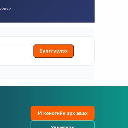
сервер
Бүртгүүлэх
14 хоногийн эрх авах
Зөвлөгөө авах