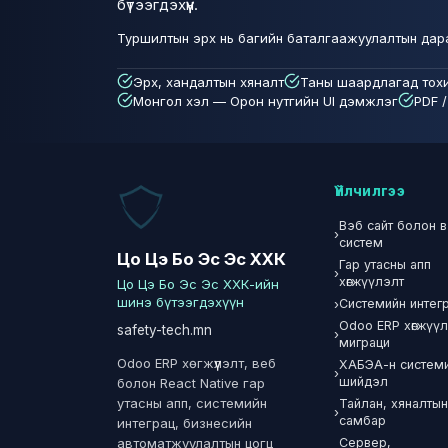
бүтээгдэхүүн.
Туршилтын эрх нь багийн баталгаажуулалтын дараа 
Эрх, хандалтын хяналт
Таны шаардлагад тохи
Монгол хэл — Орон нутгийн UI дэмжлэг
PDF 
Үйлчилгээ
Вэб сайт болон 
›
систем
Цо Цэ Бо Эс Эс ХХК
Гар утасны апп
›
хөгжүүлэлт
Цо Цэ Бо Эс Эс ХХК-ийн
шинэ бүтээгдэхүүн
›
Системийн интег
Odoo ERP хөгжүүл
safety-tech.mn
›
миграци
Odoo ERP хөгжүүлэлт, веб
ХАБЭА-н систем
›
шийдэл
болон React Native гар
утасны апп, системийн
Тайлан, хяналты
›
самбар
интеграц, бизнесийн
Сервер,
автоматжуулалтын цогц