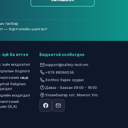
ын талбар
лт — бүртгэлийн шалгалт
 зүй ба итгэл
Бидэнтэй холбогдох
х зүйн мэдээлэл
support@safety-tech.mn
уцлалын бодлого
+976 88066536
чилгээний нөхцөл
Холбоо барих хуудас
улгүй байдлын
Даваа - Баасан 09:00 - 18:00
дэгдэл
Улаанбаатар хот, Монгол Улс
йцлийн мэдэгдэл
лчилгээний
шин (SLA)