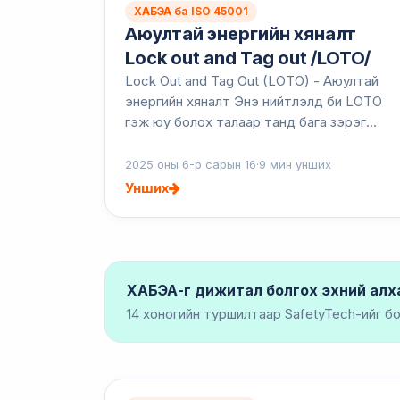
ХАБЭА ба ISO 45001
Аюултай энергийн хяналт
Lock out and Tag out /LOTO/
Lock Out and Tag Out (LOTO) - Аюултай
энергийн хяналт Энэ нийтлэлд би LOTO
гэж юу болох талаар танд бага зэрэг
тайлбар хүргэхийг оролдлоо..... Цоожлох,
таслах нь товчоор LOTO гэж нэрлэгддэг
2025 оны 6-р сарын 16
·
9 мин унших
бөгөөд хүн...
Унших
ХАБЭА-г дижитал болгох эхний алх
14 хоногийн туршилтаар SafetyTech-ийг бо