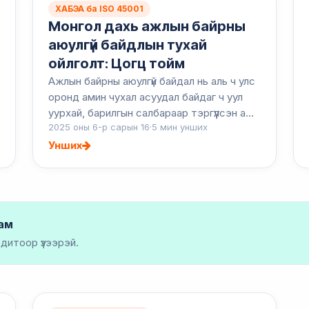
ХАБЭА ба ISO 45001
Монгол дахь ажлын байрны
аюулгүй байдлын тухай
ойлголт: Цогц тойм
Ажлын байрны аюулгүй байдал нь аль ч улс
оронд амин чухал асуудал байдаг ч уул
уурхай, барилгын салбараар тэргүүлсэн аж
2025 оны 6-р сарын 16
·
5 мин унших
үйлдвэрийн салбар хөгжиж буй Монгол
Улсын хувьд ажилчдыг хамгаалах нь
Унших
хамгийн чу...
ам
дитоор үзээрэй.