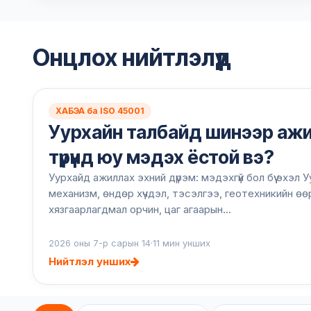
Онцлох нийтлэлүүд
ХАБЭА ба ISO 45001
Уурхайн талбайд шинээр ажи
түрүүнд юу мэдэх ёстой вэ?
Уурхайд ажиллах эхний дүрэм: мэдэхгүй бол бүү эхэл 
механизм, өндөр хүчдэл, тэсэлгээ, геотехникийн өө
хязгаарлагдмал орчин, цаг агаарын...
2026 оны 7-р сарын 14
·
11 мин унших
Нийтлэл унших