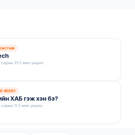
 систем
ech
 сарын 31
·
2 мин унших
SO 45001
ийн ХАБ гэж хэн бэ?
 сарын 11
·
3 мин унших