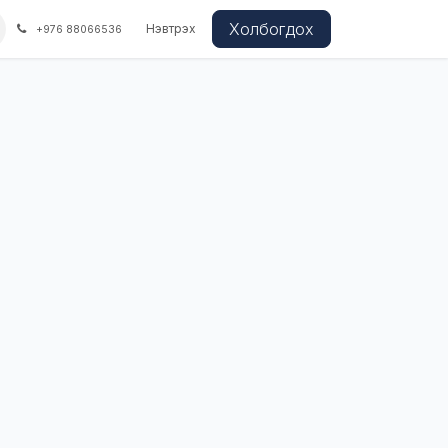
Холбогдох
Нэвтрэх
+976 88066536