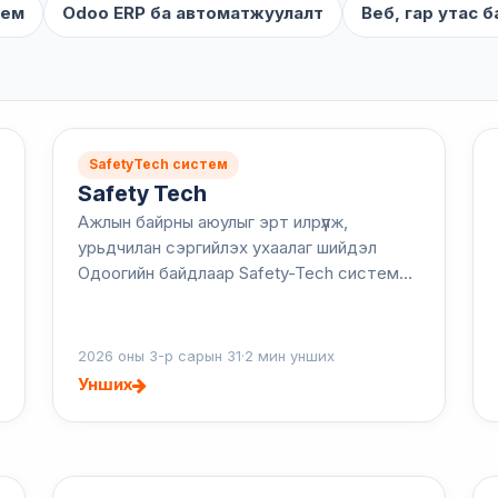
тем
Odoo ERP ба автоматжуулалт
Веб, гар утас б
SafetyTech систем
Safety Tech
Ажлын байрны аюулыг эрт илрүүлж,
урьдчилан сэргийлэх ухаалаг шийдэл
Одоогийн байдлаар Safety-Tech системд
“Аюулыг мэдээлэх” модуль идэвхтэй
ажиллаж байгаа бөгөөд байгууллагууд
ажлын байрны эрсдэлийг ш...
2026 оны 3-р сарын 31
·
2 мин унших
Унших