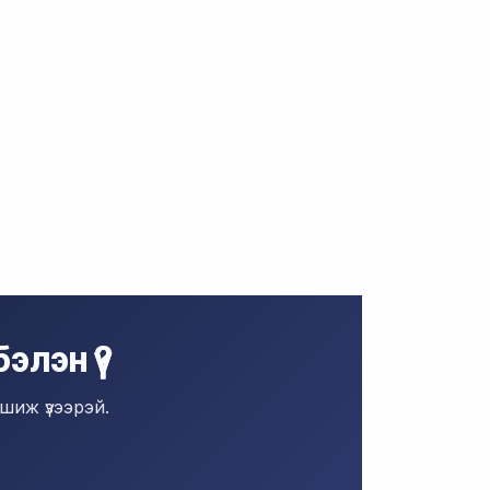
лэн үү?
шиж үзээрэй.