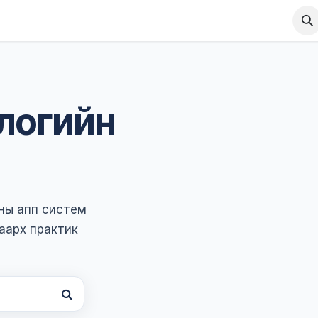
Шийдэл
Нийтлэл
логийн
сны апп систем
аарх практик