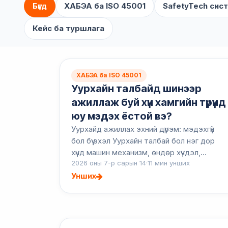
Бүгд
ХАБЭА ба ISO 45001
SafetyTech сис
Кейс ба туршлага
ХАБЭА ба ISO 45001
Уурхайн талбайд шинээр
ажиллаж буй хүн хамгийн түрүүнд
юу мэдэх ёстой вэ?
Уурхайд ажиллах эхний дүрэм: мэдэхгүй
бол бүү эхэл Уурхайн талбай бол нэг дор
хүнд машин механизм, өндөр хүчдэл,
2026 оны 7-р сарын 14
·
11 мин унших
тэсэлгээ, геотехникийн өөрчлөлт,
тоосжилт, дуу чимээ, хязгаарлагдмал
Унших
орчин, цаг агаарын...