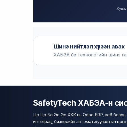
Худал
Шинэ нийтлэл хүлээн авах
ХАБЭА ба технологийн шинэ га
SafetyTech ХАБЭА-н сист
Цо Цэ Бо Эс Эс ХХК нь Odoo ERP, веб болон 
интеграц, бизнесийн автоматжуулалтын цогц ш