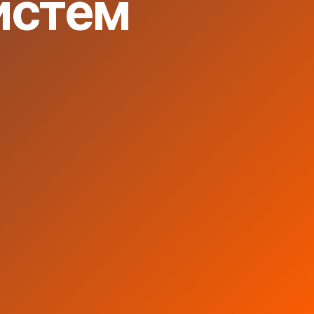
истем