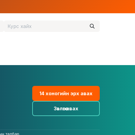
14 хоногийн эрх авах
Зөвлөгөө авах
ын талбар