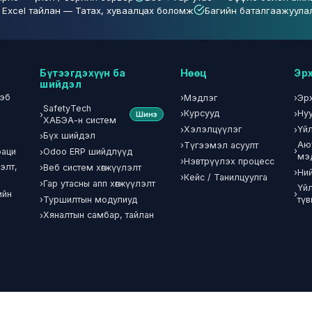
/ Excel тайлан — Татах, хуваалцах боломж
Багийн баталгаажуула
Бүтээгдэхүүн ба
Нөөц
Эрх
шийдэл
вэб
›
›
Мэдлэг
Эр
SafetyTech
›
›
Курсууд
Ну
›
Шинэ
ХАБЭА-н систем
›
›
Хэлэлцүүлэг
Үйл
›
Бүх шийдэл
›
Аю
Түгээмэл асуулт
›
›
раци
Odoo ERP шийдлүүд
мэ
›
Нэвтрүүлэх процесс
элт,
›
Веб систем хөгжүүлэлт
›
Ни
›
Кейс / Танилцуулга
›
Гар утасны апп хөгжүүлэлт
Үй
›
ийн
›
Туршилтын модулиуд
түв
›
Хяналтын самбар, тайлан
н