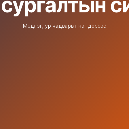
 сургалтын с
Мэдлэг, ур чадварыг нэг дороос