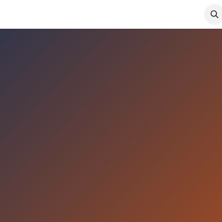
Шийдэл
Нийтлэл