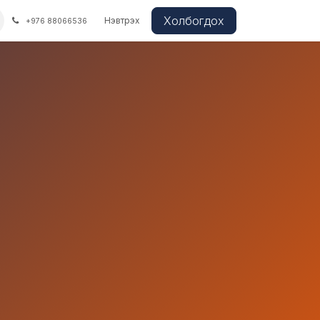
Холбогдох
Нэвтрэх
+976 88066536