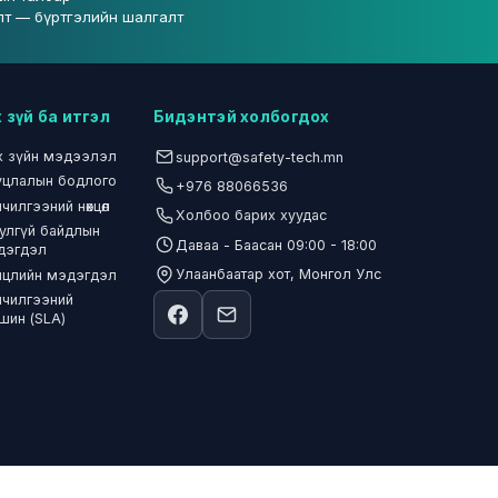
лт — бүртгэлийн шалгалт
 зүй ба итгэл
Бидэнтэй холбогдох
х зүйн мэдээлэл
support@safety-tech.mn
уцлалын бодлого
+976 88066536
чилгээний нөхцөл
Холбоо барих хуудас
улгүй байдлын
Даваа - Баасан 09:00 - 18:00
дэгдэл
Улаанбаатар хот, Монгол Улс
йцлийн мэдэгдэл
лчилгээний
шин (SLA)