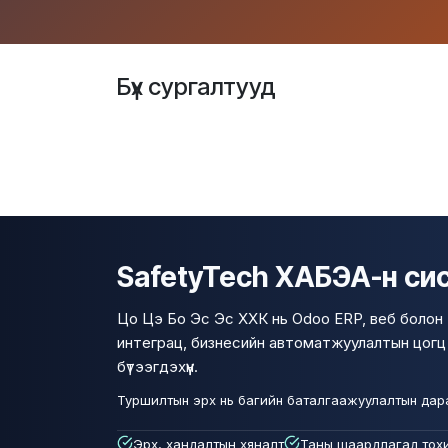
Бүх сургалтууд
SafetyTech ХАБЭА-н сист
Цо Цэ Бо Эс Эс ХХК нь Odoo ERP, веб болон 
интеграц, бизнесийн автоматжуулалтын цогц ш
бүтээгдэхүүн.
Туршилтын эрх нь багийн баталгаажуулалтын дараа 
Эрх, хандалтын хяналт
Таны шаардлагад тохи