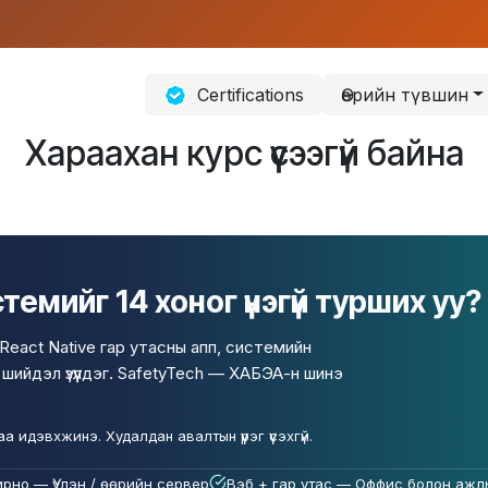
Certifications
Өөрийн түвшин
Хараахан курс үүсээгүй байна
емийг 14 хоног үнэгүй турших уу?
React Native гар утасны апп, системийн
ийдэл үзүүлдэг. SafetyTech — ХАБЭА-н шинэ
идэвхжинэ. Худалдан авалтын үүрэг үүсэхгүй.
рно — Үүлэн / өөрийн сервер
Вэб + гар утас — Оффис болон ажл