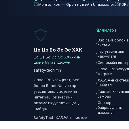
Монгол хэл — Орон нутгийн UI дэмжлэг
PDF 
Үйлчилгээ
Вэб сайт болон 
›
систем
Цо Цэ Бо Эс Эс ХХК
Гар утасны апп
›
хөгжүүлэлт
Цо Цэ Бо Эс Эс ХХК-ийн
шинэ бүтээгдэхүүн
›
Системийн интег
Odoo ERP хөгжүүл
safety-tech.mn
›
миграци
Odoo ERP хөгжүүлэлт, веб
ХАБЭА-н систем
›
шийдэл
болон React Native гар
утасны апп, системийн
Тайлан, хяналты
›
самбар
интеграц, бизнесийн
Сервер,
автоматжуулалтын цогц
›
байршуулалт,
шийдэл.
дэмжлэг
SafetyTech ХАБЭА-н систем
нь Цо Цэ Бо Эс Эс ХХК-ийн
шинэ бүтээгдэхүүн — аюул