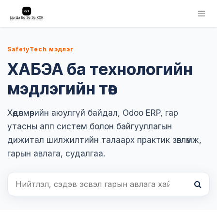
Skip to Content
SafetyTech мэдлэг
ХАБЭА ба технологийн
мэдлэгийн төв
Хөдөлмөрийн аюулгүй байдал, Odoo ERP, гар
утасны апп систем болон байгууллагын
дижитал шилжилтийн талаарх практик зөвлөмж,
гарын авлага, судалгаа.
Хайх