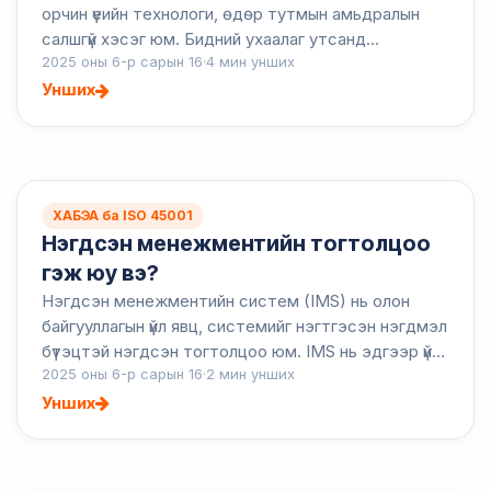
орчин үеийн технологи, өдөр тутмын амьдралын
салшгүй хэсэг юм. Бидний ухаалаг утсанд
2025 оны 6-р сарын 16
·
4 мин унших
ашигладаг программуудаас эхлээд үйлдвэрлэлийн
нарийн төвөгтэй машин ме...
Унших
ХАБЭА ба ISO 45001
Нэгдсэн менежментийн тогтолцоо
гэж юу вэ?
Нэгдсэн менежментийн систем (IMS) нь олон
байгууллагын үйл явц, системийг нэгтгэсэн нэгдмэл
бүтэцтэй нэгдсэн тогтолцоо юм. IMS нь эдгээр үйл
2025 оны 6-р сарын 16
·
2 мин унших
явцыг тусад нь удирдахын оронд чанар, байгаль
орчин, эрүүл ...
Унших