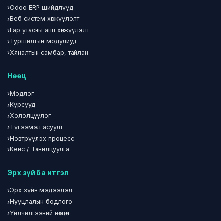
›
Odoo ERP шийдлүүд
›
Веб систем хөгжүүлэлт
›
Гар утасны апп хөгжүүлэлт
›
Туршилтын модулиуд
›
Хяналтын самбар, тайлан
Нөөц
›
Мэдлэг
›
Курсууд
›
Хэлэлцүүлэг
›
Түгээмэл асуулт
›
Нэвтрүүлэх процесс
›
Кейс / Танилцуулга
Эрх зүй ба итгэл
›
Эрх зүйн мэдээлэл
›
Нууцлалын бодлого
›
Үйлчилгээний нөхцөл