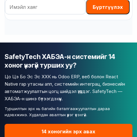
Имэйл
Бүртгүүлэх
SafetyTech ХАБЭА-н системийг 14
хоног үнэгүй турших уу?
Цо Цэ Бо Эс Эс ХХК нь Odoo ERP, веб болон React
Native гар утасны апп, системийн интеграц, бизнесийн
автоматжуулалтын цогц шийдэл үзүүлдэг. SafetyTech —
ХАБЭА-н шинэ бүтээгдэхүүн.
Туршилтын эрх нь багийн баталгаажуулалтын дараа
идэвхжинэ. Худалдан авалтын үүрэг үүсэхгүй.
14 хоногийн эрх авах