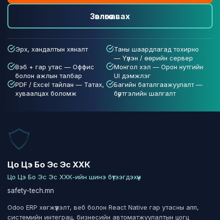
Зөвлөгөө авах
Эрх, хандалтын хяналт
Таны шаардлагад тохирно
— Үүлэн / өөрийн сервер
Вэб + гар утас — Оффис
Монгол хэл — Орон нутгийн
болон ажлын талбар
UI дэмжлэг
PDF / Excel тайлан — Татах,
Багийн баталгаажуулалт —
хуваалцах боломж
бүртгэлийн шалгалт
Цо Цэ Бо Эс Эс ХХК
Цо Цэ Бо Эс Эс ХХК-ийн шинэ бүтээгдэхүүн
safety-tech.mn
Odoo ERP хөгжүүлэлт, веб болон React Native гар утасны апп,
системийн интеграц, бизнесийн автоматжуулалтын цогц