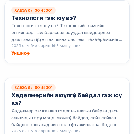
ХАБЭА ба ISO 45001
Технологи гэж юу вэ?
Технологи гэж юу вэ? Технологийг хамгийн
энгийнээр тайлбарлавал асуудал шийдвэрлэх,
даалгавар гүйцэтгэх, шинэ систем, төхөөрөмжийг
2025 оны 6-р сарын 16
·
7 мин унших
бий болгоход шинжлэх ухааны мэдлэг, хэрэгслийг
ашиглах явдал юм. Гэсэ...
Унших
ХАБЭА ба ISO 45001
Хөдөлмөрийн аюулгүй байдал гэж юу
вэ?
Хөдөлмөр хамгаалал гэдэг нь ажлын байран дахь
ажилчдын эрүүл мэнд, аюулгүй байдал, сайн сайхан
байдлыг хангахад чиглэсэн үйл ажиллагаа, бодлого,
2025 оны 6-р сарын 16
·
2 мин унших
дүрэм журмыг хэлдэг. Энэ нь гэмтэл, өвчин, осолд