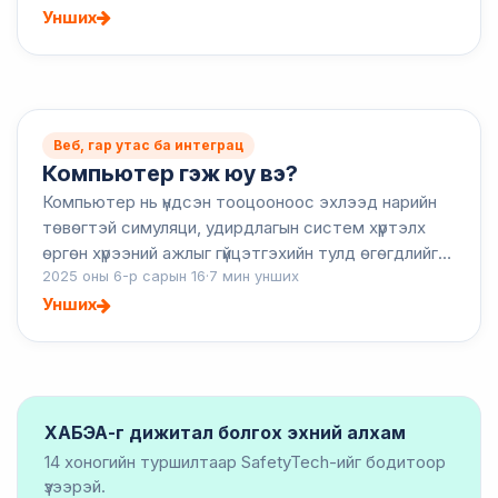
хүргэж...
Унших
Веб, гар утас ба интеграц
Компьютер гэж юу вэ?
Компьютер нь үндсэн тооцооноос эхлээд нарийн
төвөгтэй симуляци, удирдлагын систем хүртэлх
өргөн хүрээний ажлыг гүйцэтгэхийн тулд өгөгдлийг
2025 оны 6-р сарын 16
·
7 мин унших
боловсруулах, хадгалах, авах цахим төхөөрөмж
юм. Компьютерууд...
Унших
ХАБЭА-г дижитал болгох эхний алхам
14 хоногийн туршилтаар SafetyTech-ийг бодитоор
үзээрэй.