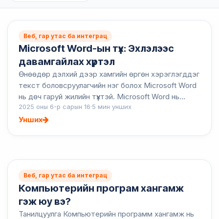
Веб, гар утас ба интеграц
Microsoft Word-ын түүх: Эхлэлээс
давамгайлах хүртэл
Өнөөдөр дэлхий дээр хамгийн өргөн хэрэглэгддэг
текст боловсруулагчийн нэг болох Microsoft Word
нь дөч гаруй жилийн түүхтэй. Microsoft Word нь
2025 оны 6-р сарын 16
·
5 мин унших
даруухан эхлэлээсээ салбар даяар баримт бичиг
бүтээх станд...
Унших
Веб, гар утас ба интеграц
Компьютерийн програм хангамж
гэж юу вэ?
Танилцуулга Компьютерийн программ хангамж нь