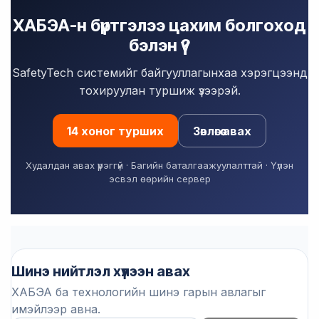
ХАБЭА-н бүртгэлээ цахим болгоход
бэлэн үү?
SafetyTech системийг байгууллагынхаа хэрэгцээнд
тохируулан туршиж үзээрэй.
14 хоног турших
Зөвлөгөө авах
Худалдан авах үүрэггүй · Багийн баталгаажуулалттай · Үүлэн
эсвэл өөрийн сервер
Шинэ нийтлэл хүлээн авах
ХАБЭА ба технологийн шинэ гарын авлагыг
имэйлээр авна.