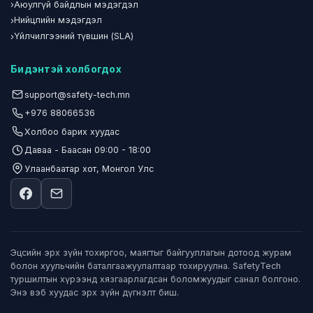
›
Аюулгүй байдлын мэдэгдэл
›
Нийцлийн мэдэгдэл
›
Үйлчилгээний түвшин (SLA)
Бидэнтэй холбогдох
support@safety-tech.mn
+976 88066536
Холбоо барих хуудас
Даваа - Баасан 09:00 - 18:00
Улаанбаатар хот, Монгол Улс
Эцсийн эрх зүйн тохиргоо, маягтыг байгууллагын дотоод журам
болон хуульчийн баталгаажуулалтаар тохируулна. SafetyTech
туршилтын хүрээнд хязгаарлагдсан боломжуудыг санал болгоно.
Энэ вэб хуудас эрх зүйн дүгнэлт биш.