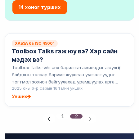
14 хоног турших
ХАБЭА ба ISO 45001
Toolbox Talks гэж юу вэ? Хэр сайн
мэдэх вэ?
Toolbox Talks-ийг анх барилгын ажилчдыг аюулгүй
байдлын талаар баримтжуулсан уулзалтуудыг
тогтмол зохион байгуулахад урамшуулах арга
2025 оны 6-р сарын 16
·
1 мин унших
болгон ашиглаж байсан. Энэ яриаг хийх хамгийн
тохиромжтой цаг нь өг...
Унших
1
2