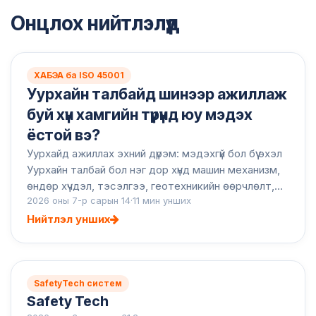
Онцлох нийтлэлүүд
ХАБЭА ба ISO 45001
Уурхайн талбайд шинээр ажиллаж
буй хүн хамгийн түрүүнд юу мэдэх
ёстой вэ?
Уурхайд ажиллах эхний дүрэм: мэдэхгүй бол бүү эхэл
Уурхайн талбай бол нэг дор хүнд машин механизм,
өндөр хүчдэл, тэсэлгээ, геотехникийн өөрчлөлт,
2026 оны 7-р сарын 14
·
11 мин унших
тоосжилт, дуу чимээ, хязгаарлагдмал орчин, цаг
агаарын...
Нийтлэл унших
SafetyTech систем
Safety Tech