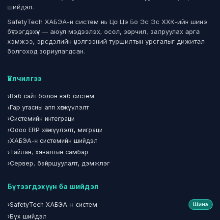
шийдэл.
SafetyTech ХАБЭА-н систем нь Цо Цэ Бо Эс Эс ХХК-ийн шинэ
бүтээгдэхүүн — аюул мэдээлэх, осол, зөрчил, залруулах арга
хэмжээ, эрсдэлийн үнэлгээний туршилтын урсгалыг дижитал
болгоход зориулагдсан.
Үйлчилгээ
›
Вэб сайт болон вэб систем
›
Гар утасны апп хөгжүүлэлт
›
Системийн интеграци
›
Odoo ERP хөгжүүлэлт, миграци
›
ХАБЭА-н системийн шийдэл
›
Тайлан, хяналтын самбар
›
Сервер, байршуулалт, дэмжлэг
Бүтээгдэхүүн ба шийдэл
›
SafetyTech ХАБЭА-н систем
Шинэ
›
Бүх шийдэл