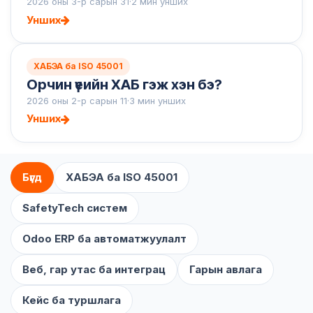
2026 оны 3-р сарын 31
·
2 мин унших
Унших
ХАБЭА ба ISO 45001
Орчин үеийн ХАБ гэж хэн бэ?
2026 оны 2-р сарын 11
·
3 мин унших
Унших
Бүгд
ХАБЭА ба ISO 45001
SafetyTech систем
Odoo ERP ба автоматжуулалт
Веб, гар утас ба интеграц
Гарын авлага
Кейс ба туршлага